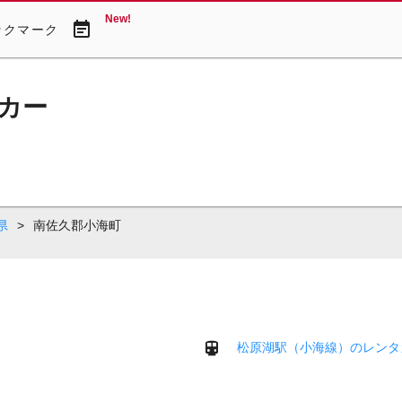
New!
event_note
ックマーク
カー
県
>
南佐久郡小海町
松原湖駅（小海線）のレンタ