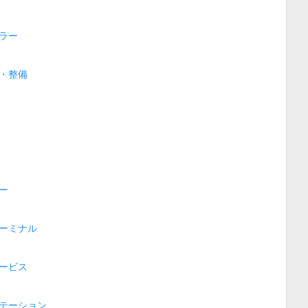
ラー
・整備
ー
ーミナル
ービス
テーション