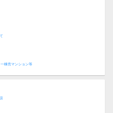
て
 一棟売マンション等
設