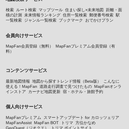
検索
ルート検索
マップツール
住まい探し×未来地図
距離・面
積の計測
未来情報ランキング
住所一覧検索
郵便番号検索
駅
一覧検索
ジャンル一覧検索
ブックマーク
おでかけプラン
会員向けサービス
MapFan会員登録（無料）
MapFanプレミアム会員登録（有
料）
コンテンツサービス
最新地図情報
地図から探すトレンド情報（Beta版）
こんなに
使える！MapFan
道路走行調査で見つけたもの
MapFanオンラ
インストア
カーナビ地図更新
宿・ホテル・旅館予約
個人向けサービス
MapFanプレミアム
スマートアップデート for カロッツェリア
MapFanAssist
MapFan BOT
トリマ
方位かなめ
GeoQuest（ジオクエ）
トリマ ポイントサイト