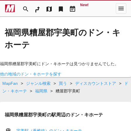
New!
menu
search
map
bookmark
event_note
福岡県糟屋郡宇美町のドン・キ
ホーテ
福岡県糟屋郡宇美町にドン・キホーテは見つかりませんでした。
他の地域のドン・キホーテを探す
MapFan
>
ジャンル検索
>
買う
>
ディスカウントストア
>
ド
ン・キホーテ
>
福岡県
>
糟屋郡宇美町
福岡県糟屋郡宇美町の駅周辺のドン・キホーテ
宇美駅（香椎線）のドン・キホーテ