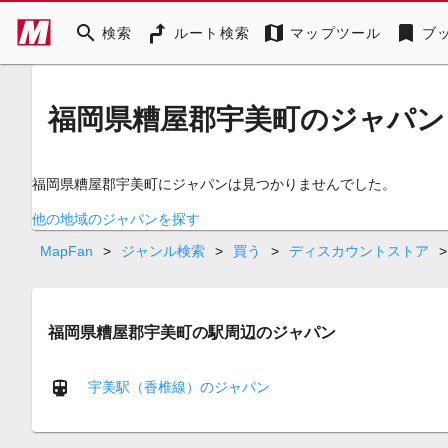
search
map
bookmark
検索
ルート検索
マップツール
ブ
福岡県糟屋郡宇美町のジャパン
福岡県糟屋郡宇美町にジャパンは見つかりませんでした。
他の地域のジャパンを探す
MapFan
>
ジャンル検索
>
買う
>
ディスカウントストア
>
福岡県糟屋郡宇美町の駅周辺のジャパン
宇美駅（香椎線）のジャパン