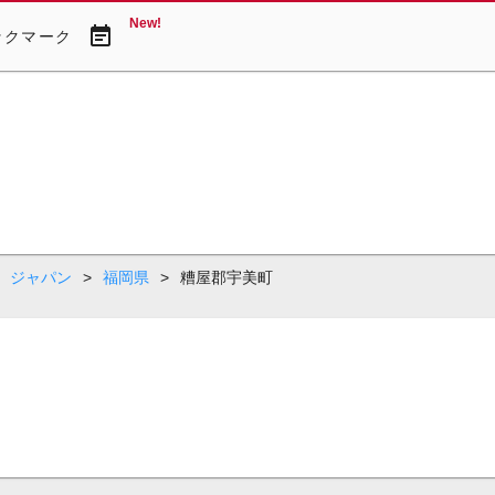
New!
event_note
ックマーク
ジャパン
>
福岡県
>
糟屋郡宇美町