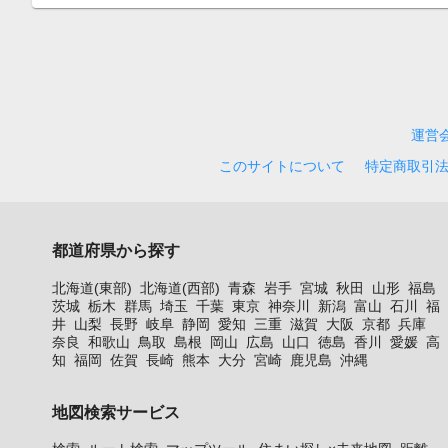
運営
このサイトについて
特定商取引
都道府県から探す
北海道(東部)
北海道(西部)
青森
岩手
宮城
秋田
山形
福島
茨城
栃木
群馬
埼玉
千葉
東京
神奈川
新潟
富山
石川
福
井
山梨
長野
岐阜
静岡
愛知
三重
滋賀
大阪
京都
兵庫
奈良
和歌山
鳥取
島根
岡山
広島
山口
徳島
香川
愛媛
高
知
福岡
佐賀
長崎
熊本
大分
宮崎
鹿児島
沖縄
地図検索サービス