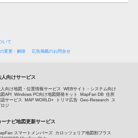
について
の変更・解除
広告掲載のお問合せ
法人向けサービス
法人向け地図・位置情報サービス
WEBサイト・システム向け
図API
Windows PC向け地図開発キット
MapFan DB
住所
確認サービス
MAP WORLD+
トリマ広告
Geo-Research
ス
グロジ
カーナビ地図更新サービス
apFan スマートメンバーズ
カロッツェリア地図割プラス