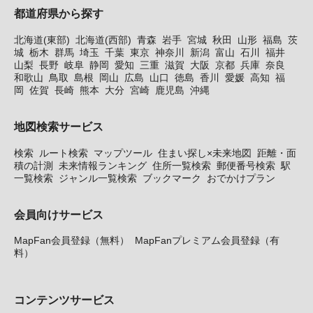
都道府県から探す
北海道(東部)
北海道(西部)
青森
岩手
宮城
秋田
山形
福島
茨
城
栃木
群馬
埼玉
千葉
東京
神奈川
新潟
富山
石川
福井
山梨
長野
岐阜
静岡
愛知
三重
滋賀
大阪
京都
兵庫
奈良
和歌山
鳥取
島根
岡山
広島
山口
徳島
香川
愛媛
高知
福
岡
佐賀
長崎
熊本
大分
宮崎
鹿児島
沖縄
地図検索サービス
検索
ルート検索
マップツール
住まい探し×未来地図
距離・面
積の計測
未来情報ランキング
住所一覧検索
郵便番号検索
駅
一覧検索
ジャンル一覧検索
ブックマーク
おでかけプラン
会員向けサービス
MapFan会員登録（無料）
MapFanプレミアム会員登録（有
料）
コンテンツサービス