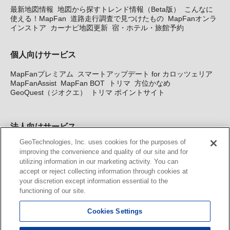
最新地図情報
地図から探すトレンド情報（Beta版）
こんなに
使える！MapFan
道路走行調査で見つけたもの
MapFanオンラ
インストア
カーナビ地図更新
宿・ホテル・旅館予約
個人向けサービス
MapFanプレミアム
スマートアップデート for カロッツェリア
MapFanAssist
MapFan BOT
トリマ
方位かなめ
GeoQuest（ジオクエ）
トリマ ポイントサイト
法人向けサービス
GeoTechnologies, Inc. uses cookies for the purposes of
法人向け地図・位置情報サービス
WEBサイト・システム向け地
improving the convenience and quality of our site and for
図API
Windows PC向け地図開発キット
MapFan DB
住所確認
utilizing information in our marketing activity. You can
サービス
MAP WORLD+
トリマ広告
Geo-Research
スグロ
accept or reject collecting information through cookies at
ジ
your discretion except information essential to the
functioning of our site.
カーナビ地図更新サービス
Cookies Settings
MapFan スマートメンバーズ
カロッツェリア地図割プラス
KENWOOD MapFan Club