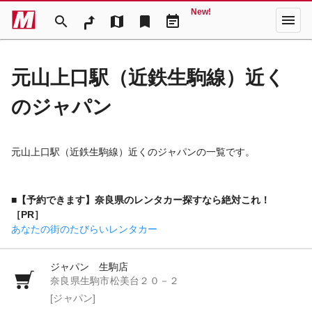
New!
menu
search
map
bookmark
event_note
元山上口駅（近鉄生駒線）近く
のジャパン
元山上口駅（近鉄生駒線）近くのジャパンの一覧です。
■【予約できます】奈良県のレンタカー探すなら絶対これ！
［PR］
あなたの街のたびらいレンタカー
ジャパン 生駒店
奈良県生駒市松美台２０－２
[ジャパン]