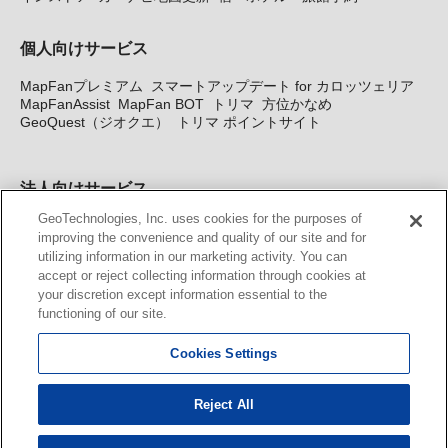
個人向けサービス
MapFanプレミアム
スマートアップデート for カロッツェリア
MapFanAssist
MapFan BOT
トリマ
方位かなめ
GeoQuest（ジオクエ）
トリマ ポイントサイト
法人向けサービス
GeoTechnologies, Inc. uses cookies for the purposes of
法人向け地図・位置情報サービス
WEBサイト・システム向け地
improving the convenience and quality of our site and for
図API
Windows PC向け地図開発キット
MapFan DB
住所確認
utilizing information in our marketing activity. You can
サービス
MAP WORLD+
トリマ広告
Geo-Research
スグロ
accept or reject collecting information through cookies at
ジ
your discretion except information essential to the
functioning of our site.
カーナビ地図更新サービス
Cookies Settings
MapFan スマートメンバーズ
カロッツェリア地図割プラス
KENWOOD MapFan Club
Reject All