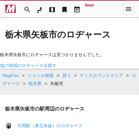
New!
menu
search
map
bookmark
event_note
栃木県矢板市のロヂャース
栃木県矢板市にロヂャースは見つかりませんでした。
他の地域のロヂャースを探す
MapFan
>
ジャンル検索
>
買う
>
ディスカウントストア
>
ロ
ヂャース
>
栃木県
>
矢板市
栃木県矢板市の駅周辺のロヂャース
片岡駅（東北本線）のロヂャース