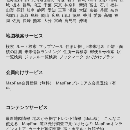
城
栃木
群馬
埼玉
千葉
東京
神奈川
新潟
富山
石川
福井
山梨
長野
岐阜
静岡
愛知
三重
滋賀
大阪
京都
兵庫
奈良
和歌山
鳥取
島根
岡山
広島
山口
徳島
香川
愛媛
高知
福
岡
佐賀
長崎
熊本
大分
宮崎
鹿児島
沖縄
地図検索サービス
検索
ルート検索
マップツール
住まい探し×未来地図
距離・面
積の計測
未来情報ランキング
住所一覧検索
郵便番号検索
駅
一覧検索
ジャンル一覧検索
ブックマーク
おでかけプラン
会員向けサービス
MapFan会員登録（無料）
MapFanプレミアム会員登録（有
料）
コンテンツサービス
最新地図情報
地図から探すトレンド情報（Beta版）
こんなに
使える！MapFan
道路走行調査で見つけたもの
MapFanオンラ
インストア
カーナビ地図更新
宿・ホテル・旅館予約