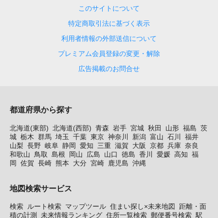
このサイトについて
特定商取引法に基づく表示
利用者情報の外部送信について
プレミアム会員登録の変更・解除
広告掲載のお問合せ
都道府県から探す
北海道(東部)
北海道(西部)
青森
岩手
宮城
秋田
山形
福島
茨
城
栃木
群馬
埼玉
千葉
東京
神奈川
新潟
富山
石川
福井
山梨
長野
岐阜
静岡
愛知
三重
滋賀
大阪
京都
兵庫
奈良
和歌山
鳥取
島根
岡山
広島
山口
徳島
香川
愛媛
高知
福
岡
佐賀
長崎
熊本
大分
宮崎
鹿児島
沖縄
地図検索サービス
検索
ルート検索
マップツール
住まい探し×未来地図
距離・面
積の計測
未来情報ランキング
住所一覧検索
郵便番号検索
駅