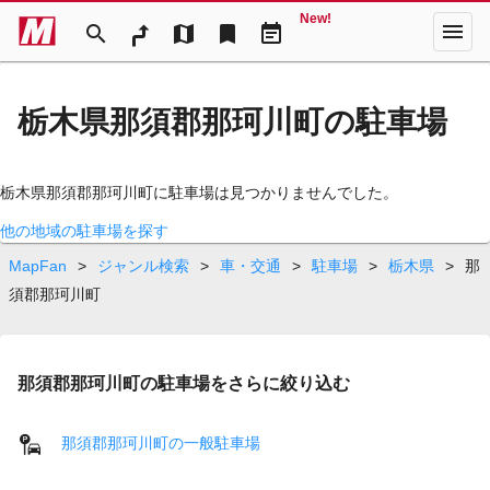
New!
menu
search
map
bookmark
event_note
栃木県那須郡那珂川町の駐車場
栃木県那須郡那珂川町に駐車場は見つかりませんでした。
他の地域の駐車場を探す
MapFan
>
ジャンル検索
>
車・交通
>
駐車場
>
栃木県
>
那
須郡那珂川町
那須郡那珂川町の駐車場をさらに絞り込む
那須郡那珂川町の一般駐車場