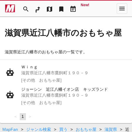
New!
menu
search
map
bookmark
event_note
滋賀県近江八幡市のおもちゃ屋
滋賀県近江八幡市のおもちゃ屋の一覧です。
Ｗｉｎｇ
滋賀県近江八幡市鷹飼町１９０－９
[その他 おもちゃ屋]
ジョーシン 近江八幡イオン店 キッズランド
滋賀県近江八幡市鷹飼町１９０－９
[その他 おもちゃ屋]
page
You're
1
page
on
page
MapFan
>
ジャンル検索
>
買う
>
おもちゃ屋
>
滋賀県
>
近