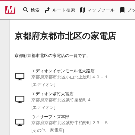
search
map
bookmark
検索
ルート検索
マップツール
ブ
京都府京都市北区の家電店
京都府京都市北区の家電店の一覧です。
エディオンイオンモール北大路店
京都府京都市北区小山北上総町４９－１
[エディオン]
エディオン紫竹大宮店
京都府京都市北区紫竹栗栖町４
[エディオン]
ウィサーブ・ズ本部
京都府京都市北区紫野中柏野町２３－５
[その他 家電店]