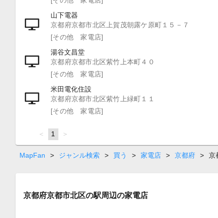
山下電器
京都府京都市北区上賀茂朝露ケ原町１５－７
[その他 家電店]
湯谷文昌堂
京都府京都市北区紫竹上本町４０
[その他 家電店]
米田電化住設
京都府京都市北区紫竹上緑町１１
[その他 家電店]
page
You're
1
page
on
page
MapFan
>
ジャンル検索
>
買う
>
家電店
>
京都府
>
京
京都府京都市北区の駅周辺の家電店