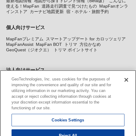
最新地図情報
地図から探すトレンド情報（Beta版）
こんなに
使える！MapFan
道路走行調査で見つけたもの
MapFanオンラ
インストア
カーナビ地図更新
宿・ホテル・旅館予約
個人向けサービス
MapFanプレミアム
スマートアップデート for カロッツェリア
MapFanAssist
MapFan BOT
トリマ
方位かなめ
GeoQuest（ジオクエ）
トリマ ポイントサイト
法人向けサービス
GeoTechnologies, Inc. uses cookies for the purposes of
法人向け地図・位置情報サービス
WEBサイト・システム向け地
improving the convenience and quality of our site and for
図API
Windows PC向け地図開発キット
MapFan DB
住所確認
utilizing information in our marketing activity. You can
サービス
MAP WORLD+
トリマ広告
Geo-Research
スグロ
accept or reject collecting information through cookies at
ジ
your discretion except information essential to the
functioning of our site.
カーナビ地図更新サービス
Cookies Settings
MapFan スマートメンバーズ
カロッツェリア地図割プラス
KENWOOD MapFan Club
Reject All