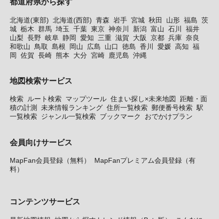
都道府県から探す
北海道(東部)
北海道(西部)
青森
岩手
宮城
秋田
山形
福島
茨
城
栃木
群馬
埼玉
千葉
東京
神奈川
新潟
富山
石川
福井
山梨
長野
岐阜
静岡
愛知
三重
滋賀
大阪
京都
兵庫
奈良
和歌山
鳥取
島根
岡山
広島
山口
徳島
香川
愛媛
高知
福
岡
佐賀
長崎
熊本
大分
宮崎
鹿児島
沖縄
地図検索サービス
検索
ルート検索
マップツール
住まい探し×未来地図
距離・面
積の計測
未来情報ランキング
住所一覧検索
郵便番号検索
駅
一覧検索
ジャンル一覧検索
ブックマーク
おでかけプラン
会員向けサービス
MapFan会員登録（無料）
MapFanプレミアム会員登録（有
料）
コンテンツサービス