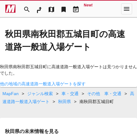
New!
menu
search
map
bookmark
event_note
秋田県南秋田郡五城目町の高速
道路一般道入場ゲート
秋田県南秋田郡五城目町に高速道路一般道入場ゲートは見つかりません
でした。
他の地域の高速道路一般道入場ゲートを探す
MapFan
>
ジャンル検索
>
車・交通
>
その他 車・交通
>
高
速道路一般道入場ゲート
>
秋田県
>
南秋田郡五城目町
秋田県の未来情報を見る