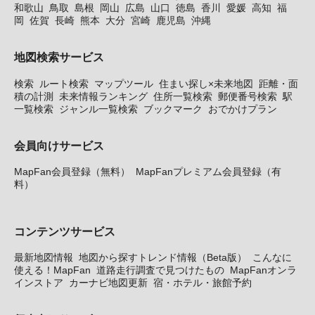
和歌山
鳥取
島根
岡山
広島
山口
徳島
香川
愛媛
高知
福
岡
佐賀
長崎
熊本
大分
宮崎
鹿児島
沖縄
地図検索サービス
検索
ルート検索
マップツール
住まい探し×未来地図
距離・面
積の計測
未来情報ランキング
住所一覧検索
郵便番号検索
駅
一覧検索
ジャンル一覧検索
ブックマーク
おでかけプラン
会員向けサービス
MapFan会員登録（無料）
MapFanプレミアム会員登録（有
料）
コンテンツサービス
最新地図情報
地図から探すトレンド情報（Beta版）
こんなに
使える！MapFan
道路走行調査で見つけたもの
MapFanオンラ
インストア
カーナビ地図更新
宿・ホテル・旅館予約