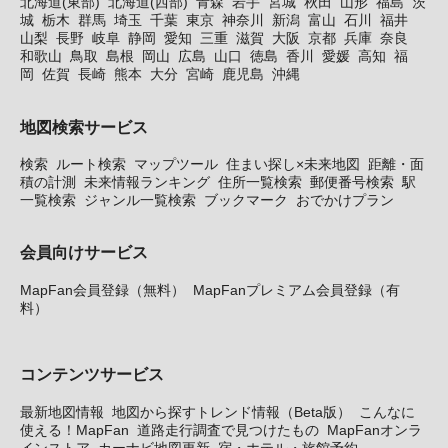
北海道(東部)
北海道(西部)
青森
岩手
宮城
秋田
山形
福島
茨
城
栃木
群馬
埼玉
千葉
東京
神奈川
新潟
富山
石川
福井
山梨
長野
岐阜
静岡
愛知
三重
滋賀
大阪
京都
兵庫
奈良
和歌山
鳥取
島根
岡山
広島
山口
徳島
香川
愛媛
高知
福
岡
佐賀
長崎
熊本
大分
宮崎
鹿児島
沖縄
地図検索サービス
検索
ルート検索
マップツール
住まい探し×未来地図
距離・面
積の計測
未来情報ランキング
住所一覧検索
郵便番号検索
駅
一覧検索
ジャンル一覧検索
ブックマーク
おでかけプラン
会員向けサービス
MapFan会員登録（無料）
MapFanプレミアム会員登録（有
料）
コンテンツサービス
最新地図情報
地図から探すトレンド情報（Beta版）
こんなに
使える！MapFan
道路走行調査で見つけたもの
MapFanオンラ
インストア
カーナビ地図更新
宿・ホテル・旅館予約