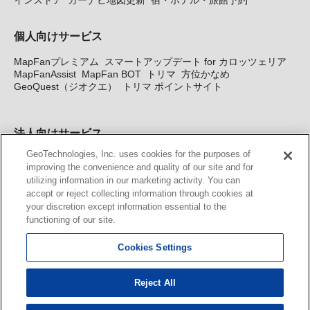
個人向けサービス
MapFanプレミアム
スマートアップデート for カロッツェリア
MapFanAssist
MapFan BOT
トリマ
方位かなめ
GeoQuest（ジオクエ）
トリマ ポイントサイト
法人向けサービス
GeoTechnologies, Inc. uses cookies for the purposes of
法人向け地図・位置情報サービス
WEBサイト・システム向け地
improving the convenience and quality of our site and for
図API
Windows PC向け地図開発キット
MapFan DB
住所確認
utilizing information in our marketing activity. You can
サービス
MAP WORLD+
トリマ広告
Geo-Research
スグロ
accept or reject collecting information through cookies at
ジ
your discretion except information essential to the
functioning of our site.
カーナビ地図更新サービス
Cookies Settings
MapFan スマートメンバーズ
カロッツェリア地図割プラス
KENWOOD MapFan Club
Reject All