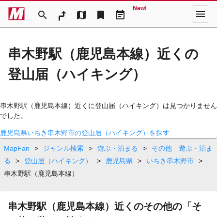
New!
menu
search
map
bookmark
event_note
串木野駅（鹿児島本線）近くの
登山届（ハイキング）
串木野駅（鹿児島本線）近くに登山届（ハイキング）は見つかりません
でした。
鹿児島県いちき串木野市の登山届（ハイキング）を探す
MapFan
>
ジャンル検索
>
遊ぶ・泊まる
>
その他 遊ぶ・泊ま
る
>
登山届（ハイキング）
>
鹿児島県
>
いちき串木野市
>
串木野駅（鹿児島本線）
串木野駅（鹿児島本線）近くのその他の「そ