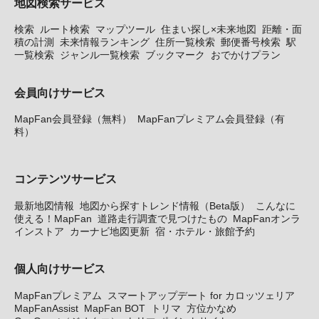
地図検索サービス
検索
ルート検索
マップツール
住まい探し×未来地図
距離・面
積の計測
未来情報ランキング
住所一覧検索
郵便番号検索
駅
一覧検索
ジャンル一覧検索
ブックマーク
おでかけプラン
会員向けサービス
MapFan会員登録（無料）
MapFanプレミアム会員登録（有
料）
コンテンツサービス
最新地図情報
地図から探すトレンド情報（Beta版）
こんなに
使える！MapFan
道路走行調査で見つけたもの
MapFanオンラ
インストア
カーナビ地図更新
宿・ホテル・旅館予約
個人向けサービス
MapFanプレミアム
スマートアップデート for カロッツェリア
MapFanAssist
MapFan BOT
トリマ
方位かなめ