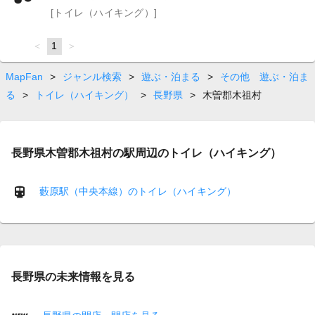
[トイレ（ハイキング）]
page
You're
1
page
on
page
MapFan
>
ジャンル検索
>
遊ぶ・泊まる
>
その他 遊ぶ・泊ま
る
>
トイレ（ハイキング）
>
長野県
>
木曽郡木祖村
長野県木曽郡木祖村の駅周辺のトイレ（ハイキング）
藪原駅（中央本線）のトイレ（ハイキング）
長野県の未来情報を見る