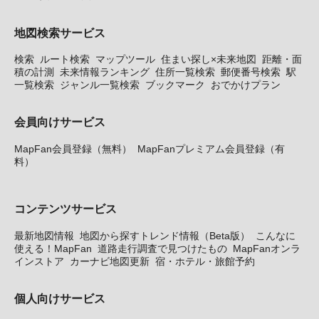
地図検索サービス
検索
ルート検索
マップツール
住まい探し×未来地図
距離・面
積の計測
未来情報ランキング
住所一覧検索
郵便番号検索
駅
一覧検索
ジャンル一覧検索
ブックマーク
おでかけプラン
会員向けサービス
MapFan会員登録（無料）
MapFanプレミアム会員登録（有
料）
コンテンツサービス
最新地図情報
地図から探すトレンド情報（Beta版）
こんなに
使える！MapFan
道路走行調査で見つけたもの
MapFanオンラ
インストア
カーナビ地図更新
宿・ホテル・旅館予約
個人向けサービス