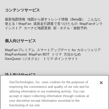
コンテンツサービス
最新地図情報
地図から探すトレンド情報（Beta版）
こんなに
使える！MapFan
道路走行調査で見つけたもの
MapFanオンラ
インストア
カーナビ地図更新
宿・ホテル・旅館予約
個人向けサービス
MapFanプレミアム
スマートアップデート for カロッツェリア
MapFanAssist
MapFan BOT
トリマ
方位かなめ
GeoQuest（ジオクエ）
トリマ ポイントサイト
法人向けサービス
GeoTechnologies, Inc. uses cookies for the purposes of
法人向け地図・位置情報サービス
WEBサイト・システム向け地
improving the convenience and quality of our site and for
図API
Windows PC向け地図開発キット
MapFan DB
住所確認
utilizing information in our marketing activity. You can
サービス
MAP WORLD+
トリマ広告
Geo-Research
スグロ
accept or reject collecting information through cookies at
ジ
your discretion except information essential to the
functioning of our site.