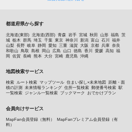
都道府県から探す
北海道(東部)
北海道(西部)
青森
岩手
宮城
秋田
山形
福島
茨
城
栃木
群馬
埼玉
千葉
東京
神奈川
新潟
富山
石川
福井
山梨
長野
岐阜
静岡
愛知
三重
滋賀
大阪
京都
兵庫
奈良
和歌山
鳥取
島根
岡山
広島
山口
徳島
香川
愛媛
高知
福
岡
佐賀
長崎
熊本
大分
宮崎
鹿児島
沖縄
地図検索サービス
検索
ルート検索
マップツール
住まい探し×未来地図
距離・面
積の計測
未来情報ランキング
住所一覧検索
郵便番号検索
駅
一覧検索
ジャンル一覧検索
ブックマーク
おでかけプラン
会員向けサービス
MapFan会員登録（無料）
MapFanプレミアム会員登録（有
料）