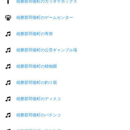
雄勝郡羽後町のカラオケボックス
雄勝郡羽後町のゲームセンター
雄勝郡羽後町の寄席
雄勝郡羽後町の公営ギャンブル場
雄勝郡羽後町の植物園
雄勝郡羽後町の釣り堀
雄勝郡羽後町のディスコ
雄勝郡羽後町のパチンコ