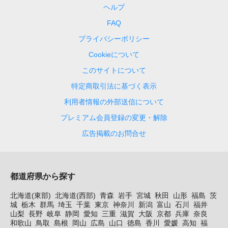
ヘルプ
FAQ
プライバシーポリシー
Cookieについて
このサイトについて
特定商取引法に基づく表示
利用者情報の外部送信について
プレミアム会員登録の変更・解除
広告掲載のお問合せ
都道府県から探す
北海道(東部)
北海道(西部)
青森
岩手
宮城
秋田
山形
福島
茨
城
栃木
群馬
埼玉
千葉
東京
神奈川
新潟
富山
石川
福井
山梨
長野
岐阜
静岡
愛知
三重
滋賀
大阪
京都
兵庫
奈良
和歌山
鳥取
島根
岡山
広島
山口
徳島
香川
愛媛
高知
福