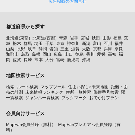
広告掲載のお問合せ
都道府県から探す
北海道(東部)
北海道(西部)
青森
岩手
宮城
秋田
山形
福島
茨
城
栃木
群馬
埼玉
千葉
東京
神奈川
新潟
富山
石川
福井
山梨
長野
岐阜
静岡
愛知
三重
滋賀
大阪
京都
兵庫
奈良
和歌山
鳥取
島根
岡山
広島
山口
徳島
香川
愛媛
高知
福
岡
佐賀
長崎
熊本
大分
宮崎
鹿児島
沖縄
地図検索サービス
検索
ルート検索
マップツール
住まい探し×未来地図
距離・面
積の計測
未来情報ランキング
住所一覧検索
郵便番号検索
駅
一覧検索
ジャンル一覧検索
ブックマーク
おでかけプラン
会員向けサービス
MapFan会員登録（無料）
MapFanプレミアム会員登録（有
料）