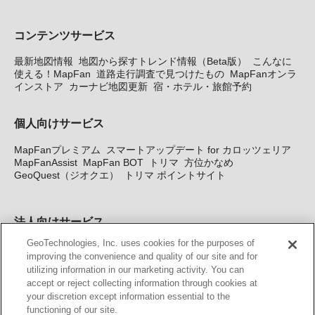
コンテンツサービス
最新地図情報
地図から探すトレンド情報（Beta版）
こんなに
使える！MapFan
道路走行調査で見つけたもの
MapFanオンラ
インストア
カーナビ地図更新
宿・ホテル・旅館予約
個人向けサービス
MapFanプレミアム
スマートアップデート for カロッツェリア
MapFanAssist
MapFan BOT
トリマ
方位かなめ
GeoQuest（ジオクエ）
トリマ ポイントサイト
法人向けサービス
GeoTechnologies, Inc. uses cookies for the purposes of
法人向け地図・位置情報サービス
WEBサイト・システム向け地
improving the convenience and quality of our site and for
図API
Windows PC向け地図開発キット
MapFan DB
住所確認
utilizing information in our marketing activity. You can
サービス
MAP WORLD+
トリマ広告
Geo-Research
スグロ
accept or reject collecting information through cookies at
ジ
your discretion except information essential to the
functioning of our site.