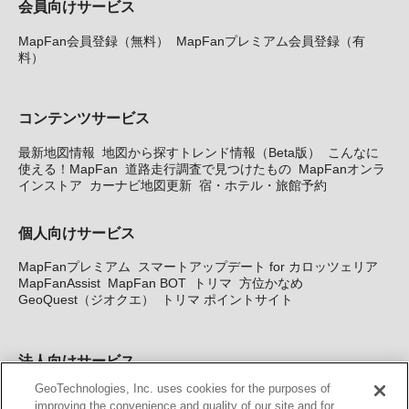
会員向けサービス
MapFan会員登録（無料）
MapFanプレミアム会員登録（有
料）
コンテンツサービス
最新地図情報
地図から探すトレンド情報（Beta版）
こんなに
使える！MapFan
道路走行調査で見つけたもの
MapFanオンラ
インストア
カーナビ地図更新
宿・ホテル・旅館予約
個人向けサービス
MapFanプレミアム
スマートアップデート for カロッツェリア
MapFanAssist
MapFan BOT
トリマ
方位かなめ
GeoQuest（ジオクエ）
トリマ ポイントサイト
法人向けサービス
GeoTechnologies, Inc. uses cookies for the purposes of
法人向け地図・位置情報サービス
WEBサイト・システム向け地
improving the convenience and quality of our site and for