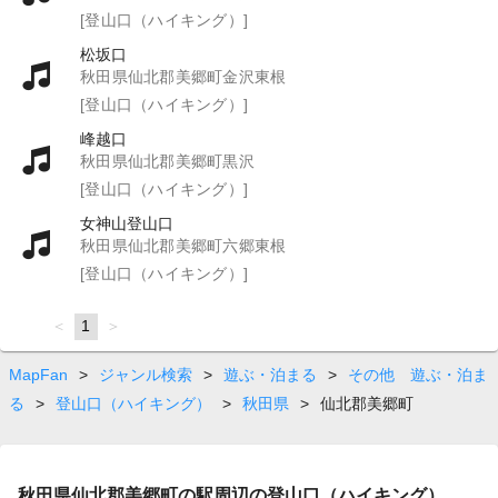
[登山口（ハイキング）]
松坂口
秋田県仙北郡美郷町金沢東根
[登山口（ハイキング）]
峰越口
秋田県仙北郡美郷町黒沢
[登山口（ハイキング）]
女神山登山口
秋田県仙北郡美郷町六郷東根
[登山口（ハイキング）]
page
You're
1
page
on
page
MapFan
>
ジャンル検索
>
遊ぶ・泊まる
>
その他 遊ぶ・泊ま
る
>
登山口（ハイキング）
>
秋田県
>
仙北郡美郷町
秋田県仙北郡美郷町の駅周辺の登山口（ハイキング）