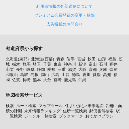
利用者情報の外部送信について
プレミアム会員登録の変更・解除
広告掲載のお問合せ
都道府県から探す
北海道(東部)
北海道(西部)
青森
岩手
宮城
秋田
山形
福島
茨
城
栃木
群馬
埼玉
千葉
東京
神奈川
新潟
富山
石川
福井
山梨
長野
岐阜
静岡
愛知
三重
滋賀
大阪
京都
兵庫
奈良
和歌山
鳥取
島根
岡山
広島
山口
徳島
香川
愛媛
高知
福
岡
佐賀
長崎
熊本
大分
宮崎
鹿児島
沖縄
地図検索サービス
検索
ルート検索
マップツール
住まい探し×未来地図
距離・面
積の計測
未来情報ランキング
住所一覧検索
郵便番号検索
駅
一覧検索
ジャンル一覧検索
ブックマーク
おでかけプラン