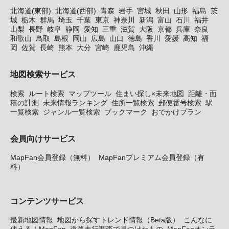
北海道(東部)
北海道(西部)
青森
岩手
宮城
秋田
山形
福島
茨
城
栃木
群馬
埼玉
千葉
東京
神奈川
新潟
富山
石川
福井
山梨
長野
岐阜
静岡
愛知
三重
滋賀
大阪
京都
兵庫
奈良
和歌山
鳥取
島根
岡山
広島
山口
徳島
香川
愛媛
高知
福
岡
佐賀
長崎
熊本
大分
宮崎
鹿児島
沖縄
地図検索サービス
検索
ルート検索
マップツール
住まい探し×未来地図
距離・面
積の計測
未来情報ランキング
住所一覧検索
郵便番号検索
駅
一覧検索
ジャンル一覧検索
ブックマーク
おでかけプラン
会員向けサービス
MapFan会員登録（無料）
MapFanプレミアム会員登録（有
料）
コンテンツサービス
最新地図情報
地図から探すトレンド情報（Beta版）
こんなに