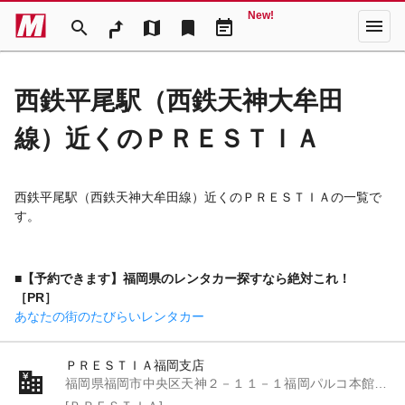
New!
menu
search
map
bookmark
event_note
西鉄平尾駅（西鉄天神大牟田
線）近くのＰＲＥＳＴＩＡ
西鉄平尾駅（西鉄天神大牟田線）近くのＰＲＥＳＴＩＡの一覧で
す。
■【予約できます】福岡県のレンタカー探すなら絶対これ！
［PR］
あなたの街のたびらいレンタカー
ＰＲＥＳＴＩＡ福岡支店
福岡県福岡市中央区天神２－１１－１福岡パルコ本館１Ｆ