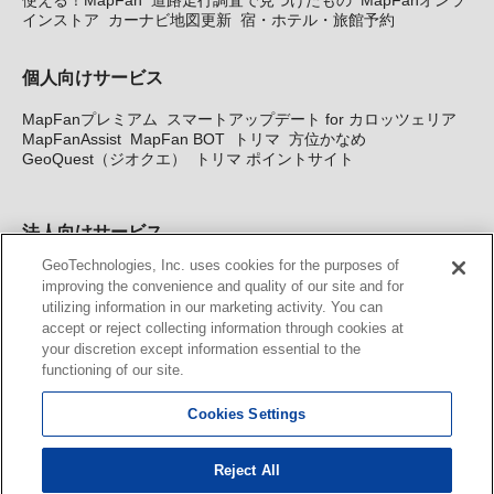
使える！MapFan
道路走行調査で見つけたもの
MapFanオンラ
インストア
カーナビ地図更新
宿・ホテル・旅館予約
個人向けサービス
MapFanプレミアム
スマートアップデート for カロッツェリア
MapFanAssist
MapFan BOT
トリマ
方位かなめ
GeoQuest（ジオクエ）
トリマ ポイントサイト
法人向けサービス
GeoTechnologies, Inc. uses cookies for the purposes of
法人向け地図・位置情報サービス
WEBサイト・システム向け地
improving the convenience and quality of our site and for
図API
Windows PC向け地図開発キット
MapFan DB
住所確認
utilizing information in our marketing activity. You can
サービス
MAP WORLD+
トリマ広告
Geo-Research
スグロ
accept or reject collecting information through cookies at
ジ
your discretion except information essential to the
functioning of our site.
カーナビ地図更新サービス
Cookies Settings
MapFan スマートメンバーズ
カロッツェリア地図割プラス
KENWOOD MapFan Club
Reject All