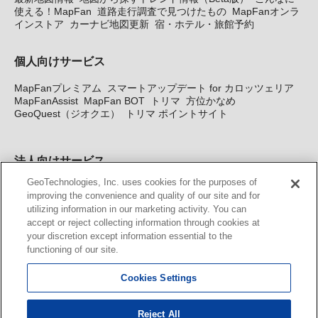
使える！MapFan
道路走行調査で見つけたもの
MapFanオンラ
インストア
カーナビ地図更新
宿・ホテル・旅館予約
個人向けサービス
MapFanプレミアム
スマートアップデート for カロッツェリア
MapFanAssist
MapFan BOT
トリマ
方位かなめ
GeoQuest（ジオクエ）
トリマ ポイントサイト
法人向けサービス
GeoTechnologies, Inc. uses cookies for the purposes of
法人向け地図・位置情報サービス
WEBサイト・システム向け地
improving the convenience and quality of our site and for
図API
Windows PC向け地図開発キット
MapFan DB
住所確認
utilizing information in our marketing activity. You can
サービス
MAP WORLD+
トリマ広告
Geo-Research
スグロ
accept or reject collecting information through cookies at
ジ
your discretion except information essential to the
functioning of our site.
カーナビ地図更新サービス
Cookies Settings
MapFan スマートメンバーズ
カロッツェリア地図割プラス
KENWOOD MapFan Club
Reject All