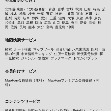
北海道(東部)
北海道(西部)
青森
岩手
宮城
秋田
山形
福島
茨
城
栃木
群馬
埼玉
千葉
東京
神奈川
新潟
富山
石川
福井
山梨
長野
岐阜
静岡
愛知
三重
滋賀
大阪
京都
兵庫
奈良
和歌山
鳥取
島根
岡山
広島
山口
徳島
香川
愛媛
高知
福
岡
佐賀
長崎
熊本
大分
宮崎
鹿児島
沖縄
地図検索サービス
検索
ルート検索
マップツール
住まい探し×未来地図
距離・面
積の計測
未来情報ランキング
住所一覧検索
郵便番号検索
駅
一覧検索
ジャンル一覧検索
ブックマーク
おでかけプラン
会員向けサービス
MapFan会員登録（無料）
MapFanプレミアム会員登録（有
料）
コンテンツサービス
最新地図情報
地図から探すトレンド情報（Beta版）
こんなに