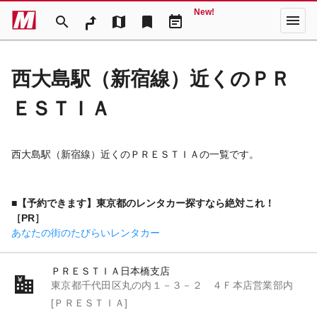
New!
menu
search
map
bookmark
event_note
西大島駅（新宿線）近くのＰＲ
ＥＳＴＩＡ
西大島駅（新宿線）近くのＰＲＥＳＴＩＡの一覧です。
■【予約できます】東京都のレンタカー探すなら絶対これ！
［PR］
あなたの街のたびらいレンタカー
ＰＲＥＳＴＩＡ日本橋支店
東京都千代田区丸の内１－３－２ ４Ｆ本店営業部内
[ＰＲＥＳＴＩＡ]