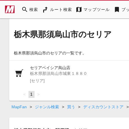
search
map
bookmark
検索
ルート検索
マップツール
ブ
栃木県那須烏山市のセリア
栃木県那須烏山市のセリアの一覧です。
セリアベイシア烏山店
栃木県那須烏山市城東１８８０
[セリア]
page
You're
1
page
on
page
MapFan
>
ジャンル検索
>
買う
>
ディスカウントストア
>