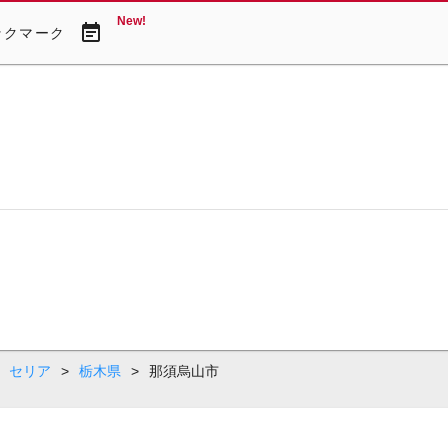
New!
event_note
ックマーク
セリア
>
栃木県
>
那須烏山市