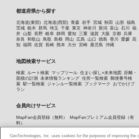
都道府県から探す
北海道(東部)
北海道(西部)
青森
岩手
宮城
秋田
山形
福島
茨城
栃木
群馬
埼玉
千葉
東京
神奈川
新潟
富山
石川
福
井
山梨
長野
岐阜
静岡
愛知
三重
滋賀
大阪
京都
兵庫
奈良
和歌山
鳥取
島根
岡山
広島
山口
徳島
香川
愛媛
高
知
福岡
佐賀
長崎
熊本
大分
宮崎
鹿児島
沖縄
地図検索サービス
検索
ルート検索
マップツール
住まい探し×未来地図
距離・
面積の計測
未来情報ランキング
住所一覧検索
郵便番号検
索
駅一覧検索
ジャンル一覧検索
ブックマーク
おでかけプ
ラン
会員向けサービス
MapFan会員登録（無料）
MapFanプレミアム会員登録（有
料）
GeoTechnologies, Inc. uses cookies for the purposes of improving the con