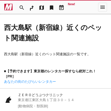
New!
menu
search
map
bookmark
event_note
西大島駅（新宿線）近くのペッ
ト関連施設
西大島駅（新宿線）近くのペット関連施設の一覧です。
■【予約できます】東京都のレンタカー探すなら絶対これ！
［PR］
あなたの街のたびらいレンタカー
ＺＥＲＯどうぶつクリニック
東京都江東区大島１丁目３０－１４
[動物病院・獣医師]