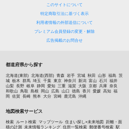
このサイトについて
特定商取引法に基づく表示
利用者情報の外部送信について
プレミアム会員登録の変更・解除
広告掲載のお問合せ
都道府県から探す
北海道(東部)
北海道(西部)
青森
岩手
宮城
秋田
山形
福島
茨
城
栃木
群馬
埼玉
千葉
東京
神奈川
新潟
富山
石川
福井
山梨
長野
岐阜
静岡
愛知
三重
滋賀
大阪
京都
兵庫
奈良
和歌山
鳥取
島根
岡山
広島
山口
徳島
香川
愛媛
高知
福
岡
佐賀
長崎
熊本
大分
宮崎
鹿児島
沖縄
地図検索サービス
検索
ルート検索
マップツール
住まい探し×未来地図
距離・面
積の計測
未来情報ランキング
住所一覧検索
郵便番号検索
駅