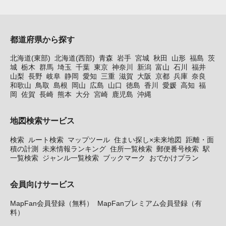
都道府県から探す
北海道(東部)
北海道(西部)
青森
岩手
宮城
秋田
山形
福島
茨
城
栃木
群馬
埼玉
千葉
東京
神奈川
新潟
富山
石川
福井
山梨
長野
岐阜
静岡
愛知
三重
滋賀
大阪
京都
兵庫
奈良
和歌山
鳥取
島根
岡山
広島
山口
徳島
香川
愛媛
高知
福
岡
佐賀
長崎
熊本
大分
宮崎
鹿児島
沖縄
地図検索サービス
検索
ルート検索
マップツール
住まい探し×未来地図
距離・面
積の計測
未来情報ランキング
住所一覧検索
郵便番号検索
駅
一覧検索
ジャンル一覧検索
ブックマーク
おでかけプラン
会員向けサービス
MapFan会員登録（無料）
MapFanプレミアム会員登録（有
料）