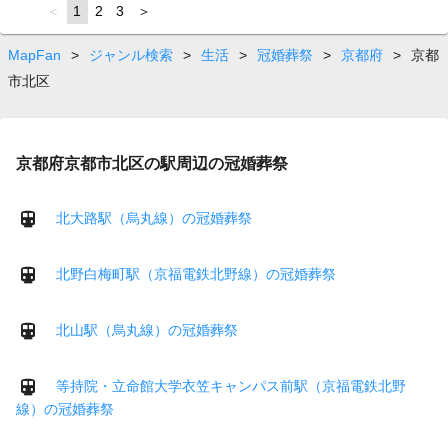
page
You're
1
page
2
page
3
page
on
page
MapFan
>
ジャンル検索
>
生活
>
冠婚葬祭
>
京都府
>
京都
市北区
京都府京都市北区の駅周辺の冠婚葬祭
北大路駅（烏丸線）の冠婚葬祭
北野白梅町駅（京福電鉄北野線）の冠婚葬祭
北山駅（烏丸線）の冠婚葬祭
等持院・立命館大学衣笠キャンパス前駅（京福電鉄北野
線）の冠婚葬祭