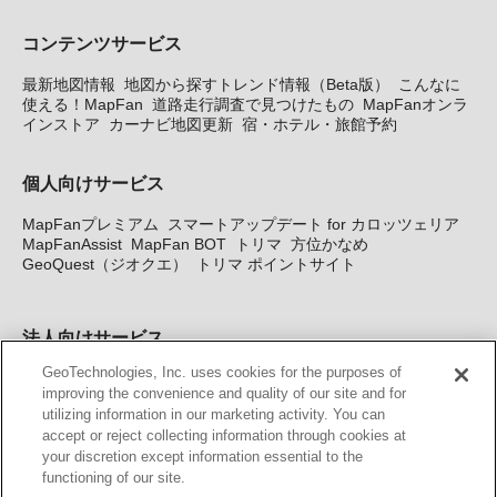
コンテンツサービス
最新地図情報
地図から探すトレンド情報（Beta版）
こんなに
使える！MapFan
道路走行調査で見つけたもの
MapFanオンラ
インストア
カーナビ地図更新
宿・ホテル・旅館予約
個人向けサービス
MapFanプレミアム
スマートアップデート for カロッツェリア
MapFanAssist
MapFan BOT
トリマ
方位かなめ
GeoQuest（ジオクエ）
トリマ ポイントサイト
法人向けサービス
GeoTechnologies, Inc. uses cookies for the purposes of
法人向け地図・位置情報サービス
WEBサイト・システム向け地
improving the convenience and quality of our site and for
図API
Windows PC向け地図開発キット
MapFan DB
住所確認
utilizing information in our marketing activity. You can
サービス
MAP WORLD+
トリマ広告
Geo-Research
スグロ
accept or reject collecting information through cookies at
ジ
your discretion except information essential to the
functioning of our site.