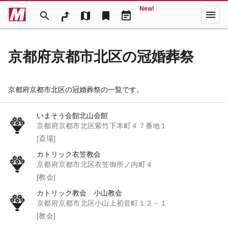
New!
menu
search
map
bookmark
event_note
京都府京都市北区の冠婚葬祭
京都府京都市北区の冠婚葬祭の一覧です。
いまそう会館北山会館
京都府京都市北区紫竹下本町４７番地１
[斎場]
カトリック衣笠教会
京都府京都市北区衣笠御所ノ内町４
[教会]
カトリック教会 小山教会
京都府京都市北区小山上初音町１２－１
[教会]