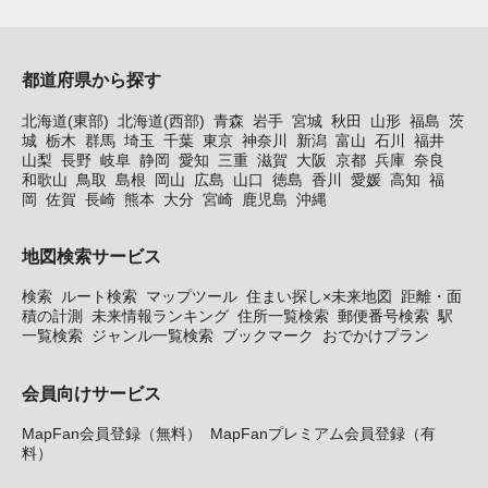
都道府県から探す
北海道(東部)
北海道(西部)
青森
岩手
宮城
秋田
山形
福島
茨
城
栃木
群馬
埼玉
千葉
東京
神奈川
新潟
富山
石川
福井
山梨
長野
岐阜
静岡
愛知
三重
滋賀
大阪
京都
兵庫
奈良
和歌山
鳥取
島根
岡山
広島
山口
徳島
香川
愛媛
高知
福
岡
佐賀
長崎
熊本
大分
宮崎
鹿児島
沖縄
地図検索サービス
検索
ルート検索
マップツール
住まい探し×未来地図
距離・面
積の計測
未来情報ランキング
住所一覧検索
郵便番号検索
駅
一覧検索
ジャンル一覧検索
ブックマーク
おでかけプラン
会員向けサービス
MapFan会員登録（無料）
MapFanプレミアム会員登録（有
料）