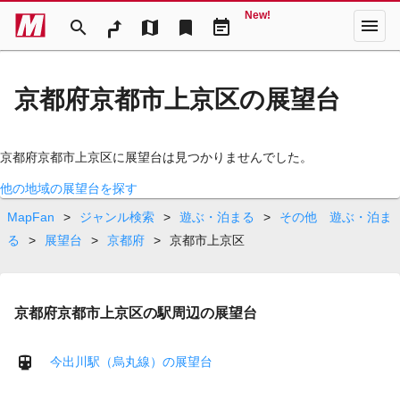
New!
menu
search
map
bookmark
event_note
京都府京都市上京区の展望台
京都府京都市上京区に展望台は見つかりませんでした。
他の地域の展望台を探す
MapFan
>
ジャンル検索
>
遊ぶ・泊まる
>
その他 遊ぶ・泊ま
る
>
展望台
>
京都府
>
京都市上京区
京都府京都市上京区の駅周辺の展望台
今出川駅（烏丸線）の展望台