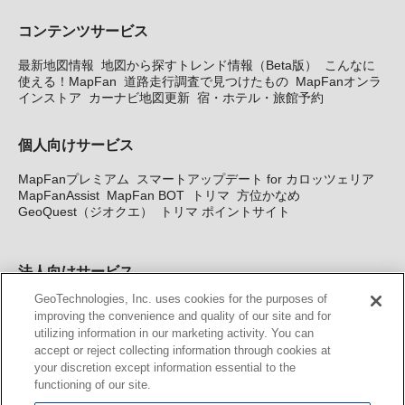
コンテンツサービス
最新地図情報
地図から探すトレンド情報（Beta版）
こんなに
使える！MapFan
道路走行調査で見つけたもの
MapFanオンラ
インストア
カーナビ地図更新
宿・ホテル・旅館予約
個人向けサービス
MapFanプレミアム
スマートアップデート for カロッツェリア
MapFanAssist
MapFan BOT
トリマ
方位かなめ
GeoQuest（ジオクエ）
トリマ ポイントサイト
法人向けサービス
GeoTechnologies, Inc. uses cookies for the purposes of
法人向け地図・位置情報サービス
WEBサイト・システム向け地
improving the convenience and quality of our site and for
図API
Windows PC向け地図開発キット
MapFan DB
住所確認
utilizing information in our marketing activity. You can
サービス
MAP WORLD+
トリマ広告
Geo-Research
スグロ
accept or reject collecting information through cookies at
ジ
your discretion except information essential to the
functioning of our site.
カーナビ地図更新サービス