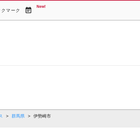
New!
event_note
ックマーク
ス
>
群馬県
>
伊勢崎市