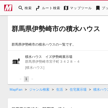
search
map
bookmark
検索
ルート検索
マップツール
ブ
群馬県伊勢崎市の積水ハウス
群馬県伊勢崎市の積水ハウスの一覧です。
積水ハウス イズ伊勢崎展示場
群馬県伊勢崎市宮子町３４２８－４
[積水ハウス]
page
You're
1
page
on
page
MapFan
>
ジャンル検索
>
生活
>
住宅展示場
>
積水ハウ