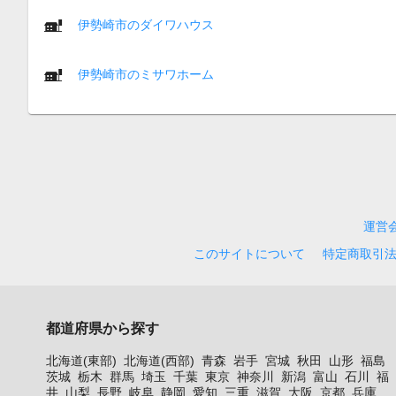
伊勢崎市のダイワハウス
伊勢崎市のミサワホーム
運営
このサイトについて
特定商取引
都道府県から探す
北海道(東部)
北海道(西部)
青森
岩手
宮城
秋田
山形
福島
茨城
栃木
群馬
埼玉
千葉
東京
神奈川
新潟
富山
石川
福
井
山梨
長野
岐阜
静岡
愛知
三重
滋賀
大阪
京都
兵庫