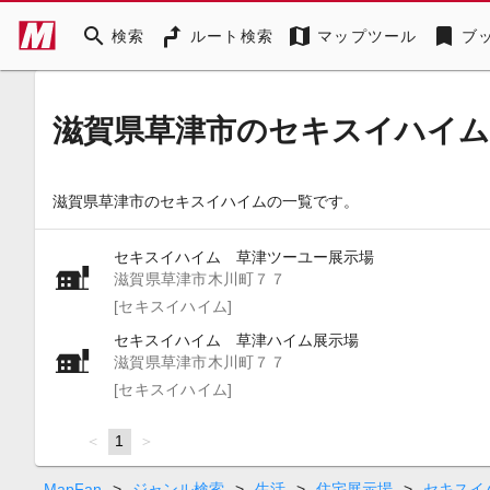
search
map
bookmark
検索
ルート検索
マップツール
ブ
滋賀県草津市のセキスイハイム
滋賀県草津市のセキスイハイムの一覧です。
セキスイハイム 草津ツーユー展示場
滋賀県草津市木川町７７
[セキスイハイム]
セキスイハイム 草津ハイム展示場
滋賀県草津市木川町７７
[セキスイハイム]
page
You're
1
page
on
page
MapFan
>
ジャンル検索
>
生活
>
住宅展示場
>
セキスイ