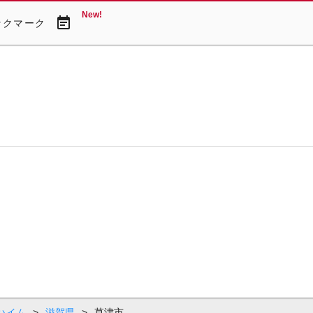
New!
event_note
ックマーク
ハイム
>
滋賀県
>
草津市