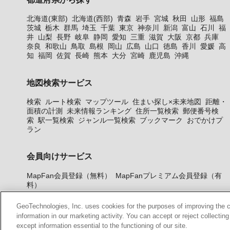
北海道(東部)
北海道(西部)
青森
岩手
宮城
秋田
山形
福島
茨城
栃木
群馬
埼玉
千葉
東京
神奈川
新潟
富山
石川
福
井
山梨
長野
岐阜
静岡
愛知
三重
滋賀
大阪
京都
兵庫
奈良
和歌山
鳥取
島根
岡山
広島
山口
徳島
香川
愛媛
高
知
福岡
佐賀
長崎
熊本
大分
宮崎
鹿児島
沖縄
地図検索サービス
検索
ルート検索
マップツール
住まい探し×未来地図
距離・
面積の計測
未来情報ランキング
住所一覧検索
郵便番号検
索
駅一覧検索
ジャンル一覧検索
ブックマーク
おでかけプ
ラン
会員向けサービス
MapFan会員登録（無料）
MapFanプレミアム会員登録（有
料）
GeoTechnologies, Inc. uses cookies for the purposes of improving the con
information in our marketing activity. You can accept or reject collectin
except information essential to the functioning of our site.