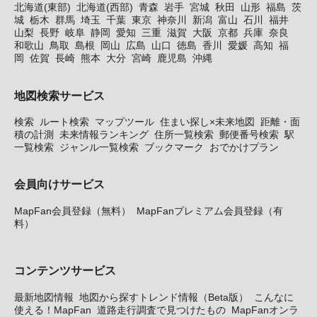
北海道(東部)
北海道(西部)
青森
岩手
宮城
秋田
山形
福島
茨
城
栃木
群馬
埼玉
千葉
東京
神奈川
新潟
富山
石川
福井
山梨
長野
岐阜
静岡
愛知
三重
滋賀
大阪
京都
兵庫
奈良
和歌山
鳥取
島根
岡山
広島
山口
徳島
香川
愛媛
高知
福
岡
佐賀
長崎
熊本
大分
宮崎
鹿児島
沖縄
地図検索サービス
検索
ルート検索
マップツール
住まい探し×未来地図
距離・面
積の計測
未来情報ランキング
住所一覧検索
郵便番号検索
駅
一覧検索
ジャンル一覧検索
ブックマーク
おでかけプラン
会員向けサービス
MapFan会員登録（無料）
MapFanプレミアム会員登録（有
料）
コンテンツサービス
最新地図情報
地図から探すトレンド情報（Beta版）
こんなに
使える！MapFan
道路走行調査で見つけたもの
MapFanオンラ