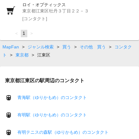
ロイ・オプティックス
東京都江東区牡丹３丁目２２－３
[コンタクト]
page
You're
1
page
on
page
MapFan
>
ジャンル検索
>
買う
>
その他 買う
>
コンタク
ト
>
東京都
>
江東区
東京都江東区の駅周辺のコンタクト
青海駅（ゆりかもめ）のコンタクト
有明駅（ゆりかもめ）のコンタクト
有明テニスの森駅（ゆりかもめ）のコンタクト