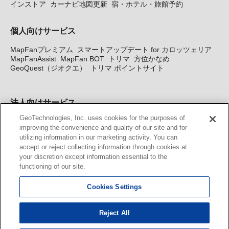
インストア
カーナビ地図更新
宿・ホテル・旅館予約
個人向けサービス
MapFanプレミアム
スマートアップデート for カロッツェリア
MapFanAssist
MapFan BOT
トリマ
方位かなめ
GeoQuest（ジオクエ）
トリマ ポイントサイト
法人向けサービス
GeoTechnologies, Inc. uses cookies for the purposes of
法人向け地図・位置情報サービス
WEBサイト・システム向け地
improving the convenience and quality of our site and for
図API
Windows PC向け地図開発キット
MapFan DB
住所確認
utilizing information in our marketing activity. You can
サービス
MAP WORLD+
トリマ広告
Geo-Research
スグロ
accept or reject collecting information through cookies at
ジ
your discretion except information essential to the
functioning of our site.
カーナビ地図更新サービス
Cookies Settings
MapFan スマートメンバーズ
カロッツェリア地図割プラス
KENWOOD MapFan Club
Reject All