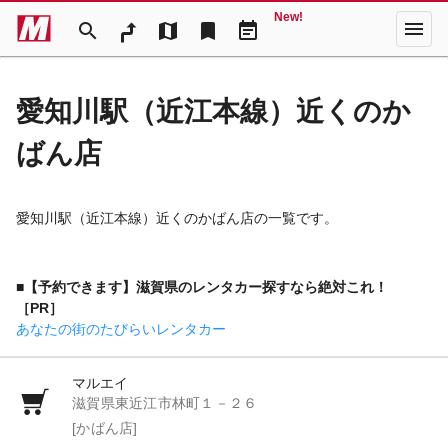
New!
menu
search
map
bookmark
event_note
愛知川駅（近江本線）近くのか
ばん店
愛知川駅（近江本線）近くのかばん店の一覧です。
■【予約できます】滋賀県のレンタカー探すなら絶対これ！
［PR］
あなたの街のたびらいレンタカー
マルエイ
滋賀県東近江市林町１－２６
[かばん店]