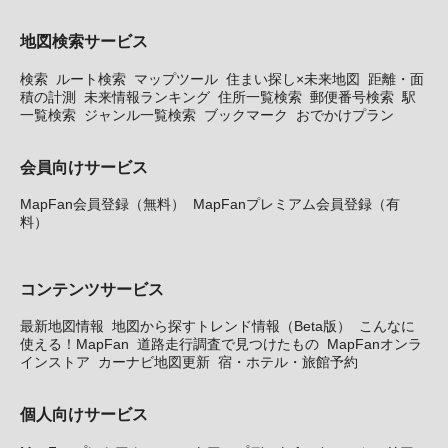
地図検索サービス
検索
ルート検索
マップツール
住まい探し×未来地図
距離・面
積の計測
未来情報ランキング
住所一覧検索
郵便番号検索
駅
一覧検索
ジャンル一覧検索
ブックマーク
おでかけプラン
会員向けサービス
MapFan会員登録（無料）
MapFanプレミアム会員登録（有
料）
コンテンツサービス
最新地図情報
地図から探すトレンド情報（Beta版）
こんなに
使える！MapFan
道路走行調査で見つけたもの
MapFanオンラ
インストア
カーナビ地図更新
宿・ホテル・旅館予約
個人向けサービス