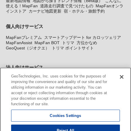
最新地図情報
地図から探すトレンド情報（Beta版）
こんなに
使える！MapFan
道路走行調査で見つけたもの
MapFanオンラ
インストア
カーナビ地図更新
宿・ホテル・旅館予約
個人向けサービス
MapFanプレミアム
スマートアップデート for カロッツェリア
MapFanAssist
MapFan BOT
トリマ
方位かなめ
GeoQuest（ジオクエ）
トリマ ポイントサイト
法人向けサービス
GeoTechnologies, Inc. uses cookies for the purposes of
法人向け地図・位置情報サービス
WEBサイト・システム向け地
improving the convenience and quality of our site and for
図API
Windows PC向け地図開発キット
MapFan DB
住所確認
utilizing information in our marketing activity. You can
サービス
MAP WORLD+
トリマ広告
Geo-Research
スグロ
accept or reject collecting information through cookies at
ジ
your discretion except information essential to the
functioning of our site.
カーナビ地図更新サービス
Cookies Settings
MapFan スマートメンバーズ
カロッツェリア地図割プラス
KENWOOD MapFan Club
Reject All