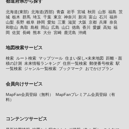
都道府県から探す
北海道(東部)
北海道(西部)
青森
岩手
宮城
秋田
山形
福島
茨
城
栃木
群馬
埼玉
千葉
東京
神奈川
新潟
富山
石川
福井
山梨
長野
岐阜
静岡
愛知
三重
滋賀
大阪
京都
兵庫
奈良
和歌山
鳥取
島根
岡山
広島
山口
徳島
香川
愛媛
高知
福
岡
佐賀
長崎
熊本
大分
宮崎
鹿児島
沖縄
地図検索サービス
検索
ルート検索
マップツール
住まい探し×未来地図
距離・面
積の計測
未来情報ランキング
住所一覧検索
郵便番号検索
駅
一覧検索
ジャンル一覧検索
ブックマーク
おでかけプラン
会員向けサービス
MapFan会員登録（無料）
MapFanプレミアム会員登録（有
料）
コンテンツサービス