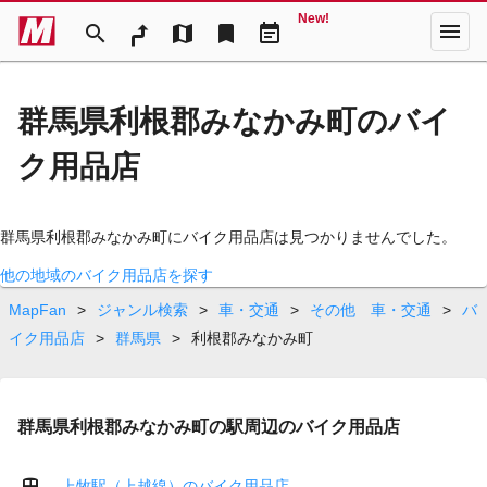
New!
menu
search
map
bookmark
event_note
群馬県利根郡みなかみ町のバイ
ク用品店
群馬県利根郡みなかみ町にバイク用品店は見つかりませんでした。
他の地域のバイク用品店を探す
MapFan
>
ジャンル検索
>
車・交通
>
その他 車・交通
>
バ
イク用品店
>
群馬県
>
利根郡みなかみ町
群馬県利根郡みなかみ町の駅周辺のバイク用品店
上牧駅（上越線）のバイク用品店