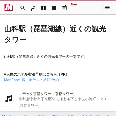
New!
menu
search
map
bookmark
event_note
山科駅（琵琶湖線）近くの観光
タワー
山科駅（琵琶湖線）近くの観光タワーの一覧です。
■人気のホテル宿泊予約はこちら［PR］
MapFanの宿・ホテル・旅館 予約
ニデック京都タワー（京都タワー）
京都府京都市下京区烏丸通七条下る東塩小路町７２１－１
[観光タワー]