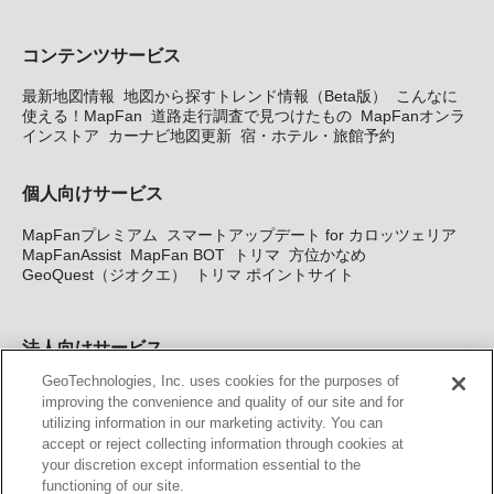
コンテンツサービス
最新地図情報
地図から探すトレンド情報（Beta版）
こんなに
使える！MapFan
道路走行調査で見つけたもの
MapFanオンラ
インストア
カーナビ地図更新
宿・ホテル・旅館予約
個人向けサービス
MapFanプレミアム
スマートアップデート for カロッツェリア
MapFanAssist
MapFan BOT
トリマ
方位かなめ
GeoQuest（ジオクエ）
トリマ ポイントサイト
法人向けサービス
GeoTechnologies, Inc. uses cookies for the purposes of
法人向け地図・位置情報サービス
WEBサイト・システム向け地
improving the convenience and quality of our site and for
図API
Windows PC向け地図開発キット
MapFan DB
住所確認
utilizing information in our marketing activity. You can
サービス
MAP WORLD+
トリマ広告
Geo-Research
スグロ
accept or reject collecting information through cookies at
ジ
your discretion except information essential to the
functioning of our site.