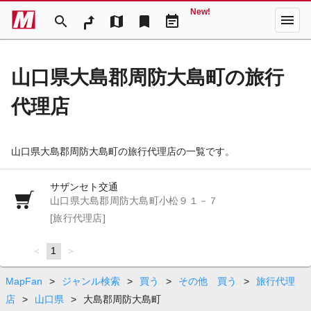
New!
menu
search
map
bookmark
event_note
山口県大島郡周防大島町の旅行
代理店
山口県大島郡周防大島町の旅行代理店の一覧です。
サザンセト交通
山口県大島郡周防大島町小松９１－７
[旅行代理店]
page
You're
1
page
on
page
MapFan
>
ジャンル検索
>
買う
>
その他 買う
>
旅行代理
店
>
山口県
>
大島郡周防大島町