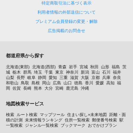
特定商取引法に基づく表示
利用者情報の外部送信について
プレミアム会員登録の変更・解除
広告掲載のお問合せ
都道府県から探す
北海道(東部)
北海道(西部)
青森
岩手
宮城
秋田
山形
福島
茨
城
栃木
群馬
埼玉
千葉
東京
神奈川
新潟
富山
石川
福井
山梨
長野
岐阜
静岡
愛知
三重
滋賀
大阪
京都
兵庫
奈良
和歌山
鳥取
島根
岡山
広島
山口
徳島
香川
愛媛
高知
福
岡
佐賀
長崎
熊本
大分
宮崎
鹿児島
沖縄
地図検索サービス
検索
ルート検索
マップツール
住まい探し×未来地図
距離・面
積の計測
未来情報ランキング
住所一覧検索
郵便番号検索
駅
一覧検索
ジャンル一覧検索
ブックマーク
おでかけプラン