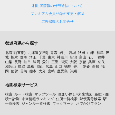
利用者情報の外部送信について
プレミアム会員登録の変更・解除
広告掲載のお問合せ
都道府県から探す
北海道(東部)
北海道(西部)
青森
岩手
宮城
秋田
山形
福島
茨
城
栃木
群馬
埼玉
千葉
東京
神奈川
新潟
富山
石川
福井
山梨
長野
岐阜
静岡
愛知
三重
滋賀
大阪
京都
兵庫
奈良
和歌山
鳥取
島根
岡山
広島
山口
徳島
香川
愛媛
高知
福
岡
佐賀
長崎
熊本
大分
宮崎
鹿児島
沖縄
地図検索サービス
検索
ルート検索
マップツール
住まい探し×未来地図
距離・面
積の計測
未来情報ランキング
住所一覧検索
郵便番号検索
駅
一覧検索
ジャンル一覧検索
ブックマーク
おでかけプラン