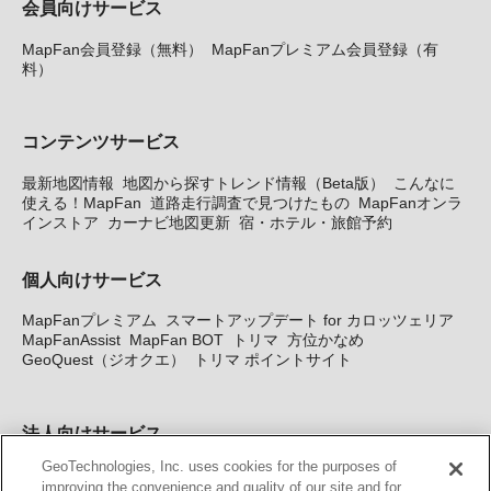
会員向けサービス
MapFan会員登録（無料）
MapFanプレミアム会員登録（有
料）
コンテンツサービス
最新地図情報
地図から探すトレンド情報（Beta版）
こんなに
使える！MapFan
道路走行調査で見つけたもの
MapFanオンラ
インストア
カーナビ地図更新
宿・ホテル・旅館予約
個人向けサービス
MapFanプレミアム
スマートアップデート for カロッツェリア
MapFanAssist
MapFan BOT
トリマ
方位かなめ
GeoQuest（ジオクエ）
トリマ ポイントサイト
法人向けサービス
GeoTechnologies, Inc. uses cookies for the purposes of
法人向け地図・位置情報サービス
WEBサイト・システム向け地
improving the convenience and quality of our site and for