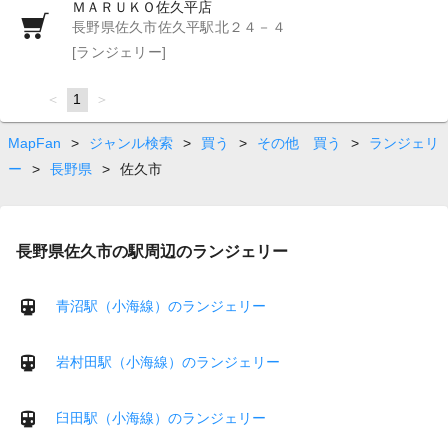
ＭＡＲＵＫＯ佐久平店
長野県佐久市佐久平駅北２４－４
[ランジェリー]
page
You're
1
page
on
page
MapFan
>
ジャンル検索
>
買う
>
その他 買う
>
ランジェリ
ー
>
長野県
>
佐久市
長野県佐久市の駅周辺のランジェリー
青沼駅（小海線）のランジェリー
岩村田駅（小海線）のランジェリー
臼田駅（小海線）のランジェリー