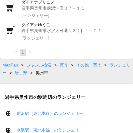
ダイアナプリュス
岩手県奥州市前沢沖田８７－１１
[ランジェリー]
ダイアナゆうこ
岩手県奥州市水沢太日通り３丁目１－２１
[ランジェリー]
page
You're
1
page
on
page
MapFan
>
ジャンル検索
>
買う
>
その他 買う
>
ランジェリ
ー
>
岩手県
>
奥州市
岩手県奥州市の駅周辺のランジェリー
前沢駅（東北本線）のランジェリー
水沢駅（東北本線）のランジェリー