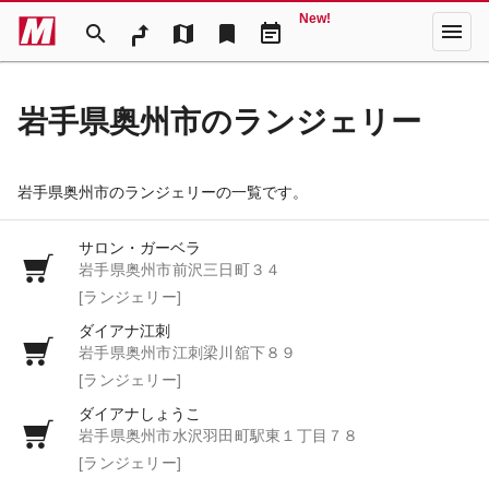
New!
menu
search
map
bookmark
event_note
岩手県奥州市のランジェリー
岩手県奥州市のランジェリーの一覧です。
サロン・ガーベラ
岩手県奥州市前沢三日町３４
[ランジェリー]
ダイアナ江刺
岩手県奥州市江刺梁川舘下８９
[ランジェリー]
ダイアナしょうこ
岩手県奥州市水沢羽田町駅東１丁目７８
[ランジェリー]