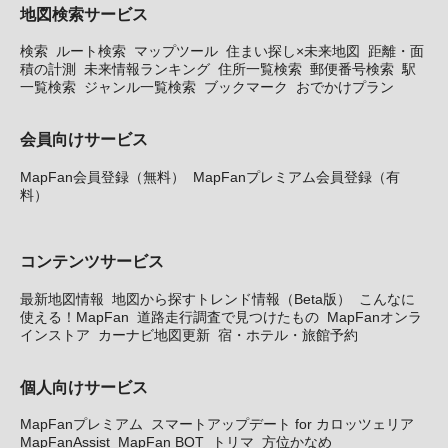
地図検索サービス
検索
ルート検索
マップツール
住まい探し×未来地図
距離・面
積の計測
未来情報ランキング
住所一覧検索
郵便番号検索
駅
一覧検索
ジャンル一覧検索
ブックマーク
おでかけプラン
会員向けサービス
MapFan会員登録（無料）
MapFanプレミアム会員登録（有
料）
コンテンツサービス
最新地図情報
地図から探すトレンド情報（Beta版）
こんなに
使える！MapFan
道路走行調査で見つけたもの
MapFanオンラ
インストア
カーナビ地図更新
宿・ホテル・旅館予約
個人向けサービス
MapFanプレミアム
スマートアップデート for カロッツェリア
MapFanAssist
MapFan BOT
トリマ
方位かなめ