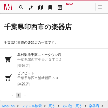
New!
menu
search
map
bookmark
event_note
千葉県印西市の楽器店
千葉県印西市の楽器店の一覧です。
島村楽器千葉ニュータウン店
千葉県印西市中央北３丁目２
[楽器店]
ピアピット
千葉県印西市浦幡新田５０
[楽器店]
page
You're
1
page
on
page
MapFan
>
ジャンル検索
>
買う
>
その他 買う
>
楽器店
>