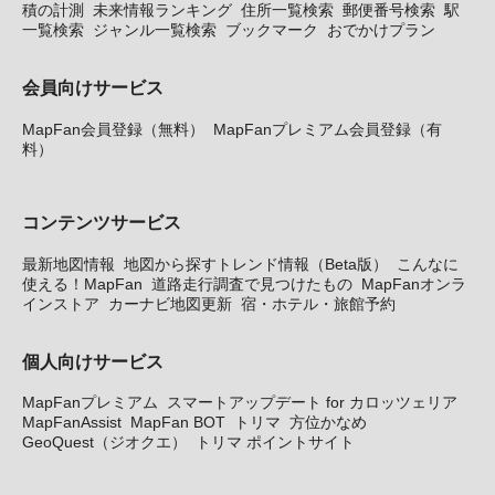
積の計測
未来情報ランキング
住所一覧検索
郵便番号検索
駅
一覧検索
ジャンル一覧検索
ブックマーク
おでかけプラン
会員向けサービス
MapFan会員登録（無料）
MapFanプレミアム会員登録（有
料）
コンテンツサービス
最新地図情報
地図から探すトレンド情報（Beta版）
こんなに
使える！MapFan
道路走行調査で見つけたもの
MapFanオンラ
インストア
カーナビ地図更新
宿・ホテル・旅館予約
個人向けサービス
MapFanプレミアム
スマートアップデート for カロッツェリア
MapFanAssist
MapFan BOT
トリマ
方位かなめ
GeoQuest（ジオクエ）
トリマ ポイントサイト