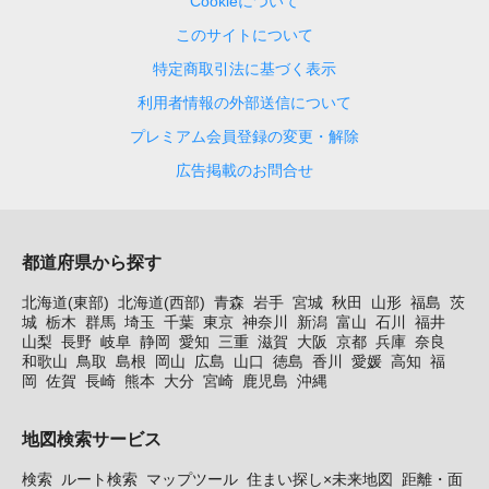
Cookieについて
このサイトについて
特定商取引法に基づく表示
利用者情報の外部送信について
プレミアム会員登録の変更・解除
広告掲載のお問合せ
都道府県から探す
北海道(東部)
北海道(西部)
青森
岩手
宮城
秋田
山形
福島
茨
城
栃木
群馬
埼玉
千葉
東京
神奈川
新潟
富山
石川
福井
山梨
長野
岐阜
静岡
愛知
三重
滋賀
大阪
京都
兵庫
奈良
和歌山
鳥取
島根
岡山
広島
山口
徳島
香川
愛媛
高知
福
岡
佐賀
長崎
熊本
大分
宮崎
鹿児島
沖縄
地図検索サービス
検索
ルート検索
マップツール
住まい探し×未来地図
距離・面