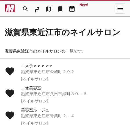
New!
menu
search
map
bookmark
event_note
滋賀県東近江市のネイルサロン
滋賀県東近江市のネイルサロンの一覧です。
エステｃｏｎｏｎ
滋賀県東近江市今崎町２９２
[ネイルサロン]
ニオ美容室
滋賀県東近江市八日市緑町３０－６
[ネイルサロン]
美容室ルージュ
滋賀県東近江市青葉町２－４
[ネイルサロン]