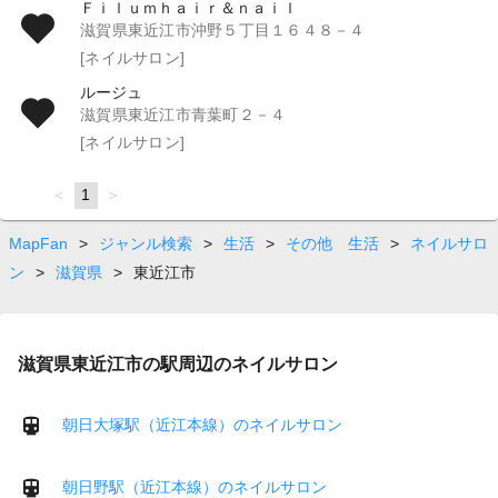
Ｆｉｌｕｍｈａｉｒ＆ｎａｉｌ
滋賀県東近江市沖野５丁目１６４８－４
[ネイルサロン]
ルージュ
滋賀県東近江市青葉町２－４
[ネイルサロン]
page
You're
1
page
on
page
MapFan
>
ジャンル検索
>
生活
>
その他 生活
>
ネイルサロ
ン
>
滋賀県
>
東近江市
滋賀県東近江市の駅周辺のネイルサロン
朝日大塚駅（近江本線）のネイルサロン
朝日野駅（近江本線）のネイルサロン