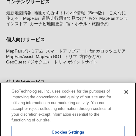
コンテンツサービス
最新地図情報
地図から探すトレンド情報（Beta版）
こんなに
使える！MapFan
道路走行調査で見つけたもの
MapFanオンラ
インストア
カーナビ地図更新
宿・ホテル・旅館予約
個人向けサービス
MapFanプレミアム
スマートアップデート for カロッツェリア
MapFanAssist
MapFan BOT
トリマ
方位かなめ
GeoQuest（ジオクエ）
トリマ ポイントサイト
法人向けサービス
GeoTechnologies, Inc. uses cookies for the purposes of
法人向け地図・位置情報サービス
WEBサイト・システム向け地
improving the convenience and quality of our site and for
図API
Windows PC向け地図開発キット
MapFan DB
住所確認
utilizing information in our marketing activity. You can
サービス
MAP WORLD+
トリマ広告
Geo-Research
スグロ
accept or reject collecting information through cookies at
ジ
your discretion except information essential to the
functioning of our site.
カーナビ地図更新サービス
Cookies Settings