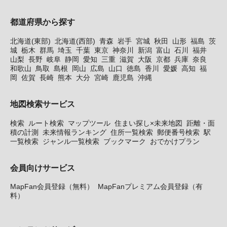
都道府県から探す
北海道(東部)
北海道(西部)
青森
岩手
宮城
秋田
山形
福島
茨
城
栃木
群馬
埼玉
千葉
東京
神奈川
新潟
富山
石川
福井
山梨
長野
岐阜
静岡
愛知
三重
滋賀
大阪
京都
兵庫
奈良
和歌山
鳥取
島根
岡山
広島
山口
徳島
香川
愛媛
高知
福
岡
佐賀
長崎
熊本
大分
宮崎
鹿児島
沖縄
地図検索サービス
検索
ルート検索
マップツール
住まい探し×未来地図
距離・面
積の計測
未来情報ランキング
住所一覧検索
郵便番号検索
駅
一覧検索
ジャンル一覧検索
ブックマーク
おでかけプラン
会員向けサービス
MapFan会員登録（無料）
MapFanプレミアム会員登録（有
料）