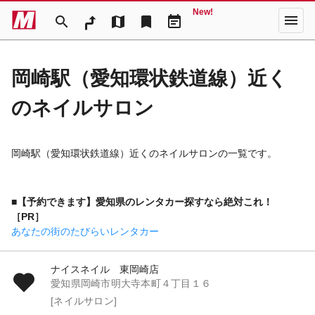
New!
menu
search
map
bookmark
event_note
岡崎駅（愛知環状鉄道線）近く
のネイルサロン
岡崎駅（愛知環状鉄道線）近くのネイルサロンの一覧です。
■【予約できます】愛知県のレンタカー探すなら絶対これ！
［PR］
あなたの街のたびらいレンタカー
ナイスネイル 東岡崎店
愛知県岡崎市明大寺本町４丁目１６
[ネイルサロン]