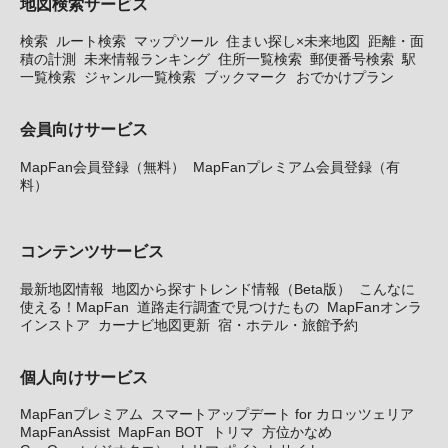
地図検索サービス
検索
ルート検索
マップツール
住まい探し×未来地図
距離・面
積の計測
未来情報ランキング
住所一覧検索
郵便番号検索
駅
一覧検索
ジャンル一覧検索
ブックマーク
おでかけプラン
会員向けサービス
MapFan会員登録（無料）
MapFanプレミアム会員登録（有
料）
コンテンツサービス
最新地図情報
地図から探すトレンド情報（Beta版）
こんなに
使える！MapFan
道路走行調査で見つけたもの
MapFanオンラ
インストア
カーナビ地図更新
宿・ホテル・旅館予約
個人向けサービス
MapFanプレミアム
スマートアップデート for カロッツェリア
MapFanAssist
MapFan BOT
トリマ
方位かなめ