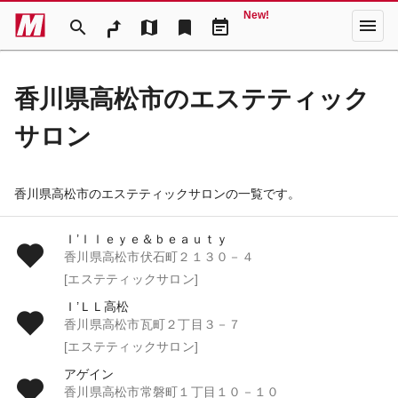
New!
menu
search
map
bookmark
event_note
香川県高松市のエステティック
サロン
香川県高松市のエステティックサロンの一覧です。
Ｉ’ｌｌｅｙｅ＆ｂｅａｕｔｙ
香川県高松市伏石町２１３０－４
[エステティックサロン]
Ｉ’ＬＬ高松
香川県高松市瓦町２丁目３－７
[エステティックサロン]
アゲイン
香川県高松市常磐町１丁目１０－１０