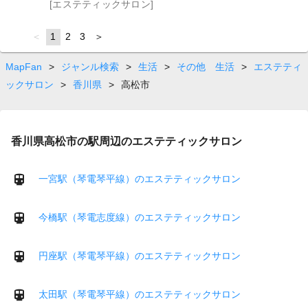
[エステティックサロン]
page
You're
1
page
2
page
3
page
on
page
MapFan
>
ジャンル検索
>
生活
>
その他 生活
>
エステティ
ックサロン
>
香川県
>
高松市
香川県高松市の駅周辺のエステティックサロン
一宮駅（琴電琴平線）のエステティックサロン
今橋駅（琴電志度線）のエステティックサロン
円座駅（琴電琴平線）のエステティックサロン
太田駅（琴電琴平線）のエステティックサロン