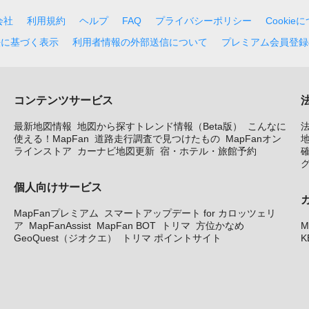
会社
利用規約
ヘルプ
FAQ
プライバシーポリシー
Cookie
法に基づく表示
利用者情報の外部送信について
プレミアム会員登録
コンテンツサービス
最新地図情報
地図から探すトレンド情報（Beta版）
こんなに
使える！MapFan
道路走行調査で見つけたもの
MapFanオン
地
ラインストア
カーナビ地図更新
宿・ホテル・旅館予約
個人向けサービス
MapFanプレミアム
スマートアップデート for カロッツェリ
ア
MapFanAssist
MapFan BOT
トリマ
方位かなめ
M
GeoQuest（ジオクエ）
トリマ ポイントサイト
K