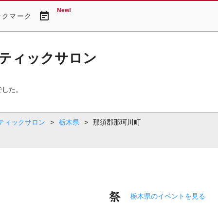
New!
event_note
ックマーク
ティックサロン
でした。
ティックサロン
>
栃木県
>
那須郡那珂川町
栃木県のイベントを見る