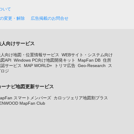
について
の変更・解除
広告掲載のお問合せ
法人向けサービス
法人向け地図・位置情報サービス
WEBサイト・システム向け
図API
Windows PC向け地図開発キット
MapFan DB
住所
確認サービス
MAP WORLD+
トリマ広告
Geo-Research
ス
グロジ
カーナビ地図更新サービス
apFan スマートメンバーズ
カロッツェリア地図割プラス
ENWOOD MapFan Club