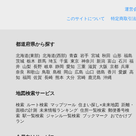
運営
このサイトについて
特定商取引
都道府県から探す
北海道(東部)
北海道(西部)
青森
岩手
宮城
秋田
山形
福島
茨城
栃木
群馬
埼玉
千葉
東京
神奈川
新潟
富山
石川
福
井
山梨
長野
岐阜
静岡
愛知
三重
滋賀
大阪
京都
兵庫
奈良
和歌山
鳥取
島根
岡山
広島
山口
徳島
香川
愛媛
高
知
福岡
佐賀
長崎
熊本
大分
宮崎
鹿児島
沖縄
地図検索サービス
検索
ルート検索
マップツール
住まい探し×未来地図
距離・
面積の計測
未来情報ランキング
住所一覧検索
郵便番号検
索
駅一覧検索
ジャンル一覧検索
ブックマーク
おでかけプ
ラン