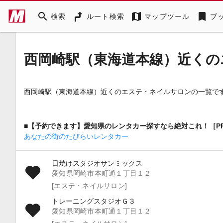
search
map
bookmark
検索
ルート検索
マップツール
ブ
西岡崎駅（東海道本線）近くの
西岡崎駅（東海道本線）近くのエステ・ネイルサロンの一覧で
■【予約できます】愛知県のレンタカー探すなら絶対これ！［P
あなたの街のたびらいレンタカー
日焼けスタジオサンミックス
愛知県岡崎市本町通１丁目１２
[エステ・ネイルサロン]
トレーニングスタジオＧ３
愛知県岡崎市本町通１丁目１２