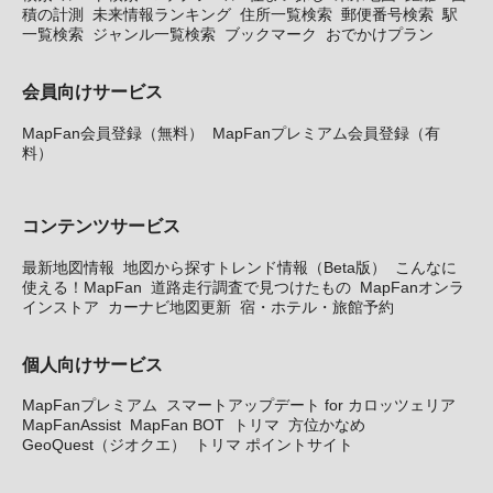
積の計測
未来情報ランキング
住所一覧検索
郵便番号検索
駅
一覧検索
ジャンル一覧検索
ブックマーク
おでかけプラン
会員向けサービス
MapFan会員登録（無料）
MapFanプレミアム会員登録（有
料）
コンテンツサービス
最新地図情報
地図から探すトレンド情報（Beta版）
こんなに
使える！MapFan
道路走行調査で見つけたもの
MapFanオンラ
インストア
カーナビ地図更新
宿・ホテル・旅館予約
個人向けサービス
MapFanプレミアム
スマートアップデート for カロッツェリア
MapFanAssist
MapFan BOT
トリマ
方位かなめ
GeoQuest（ジオクエ）
トリマ ポイントサイト