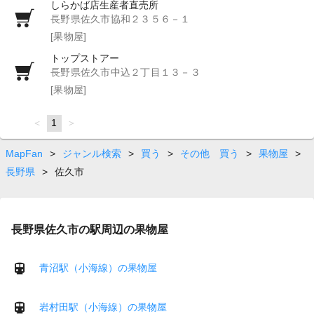
しらかば店生産者直売所
長野県佐久市協和２３５６－１
[果物屋]
トップストアー
長野県佐久市中込２丁目１３－３
[果物屋]
page
You're
1
page
on
page
MapFan
>
ジャンル検索
>
買う
>
その他 買う
>
果物屋
>
長野県
>
佐久市
長野県佐久市の駅周辺の果物屋
青沼駅（小海線）の果物屋
岩村田駅（小海線）の果物屋