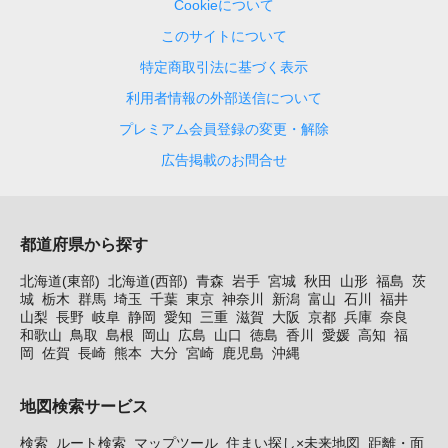
Cookieについて
このサイトについて
特定商取引法に基づく表示
利用者情報の外部送信について
プレミアム会員登録の変更・解除
広告掲載のお問合せ
都道府県から探す
北海道(東部)
北海道(西部)
青森
岩手
宮城
秋田
山形
福島
茨
城
栃木
群馬
埼玉
千葉
東京
神奈川
新潟
富山
石川
福井
山梨
長野
岐阜
静岡
愛知
三重
滋賀
大阪
京都
兵庫
奈良
和歌山
鳥取
島根
岡山
広島
山口
徳島
香川
愛媛
高知
福
岡
佐賀
長崎
熊本
大分
宮崎
鹿児島
沖縄
地図検索サービス
検索
ルート検索
マップツール
住まい探し×未来地図
距離・面