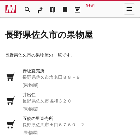
New!
menu
search
map
bookmark
event_note
長野県佐久市の果物屋
長野県佐久市の果物屋の一覧です。
赤坂直売所
長野県佐久市塩名田８８－９
[果物屋]
井出仁
長野県佐久市協和３２０
[果物屋]
五稜の里直売所
長野県佐久市田口６７６０－２
[果物屋]