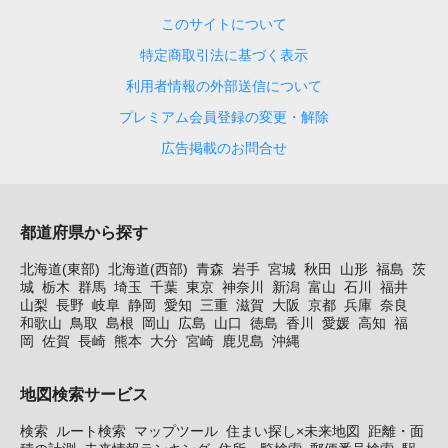
このサイトについて
特定商取引法に基づく表示
利用者情報の外部送信について
プレミアム会員登録の変更・解除
広告掲載のお問合せ
都道府県から探す
北海道(東部)
北海道(西部)
青森
岩手
宮城
秋田
山形
福島
茨
城
栃木
群馬
埼玉
千葉
東京
神奈川
新潟
富山
石川
福井
山梨
長野
岐阜
静岡
愛知
三重
滋賀
大阪
京都
兵庫
奈良
和歌山
鳥取
島根
岡山
広島
山口
徳島
香川
愛媛
高知
福
岡
佐賀
長崎
熊本
大分
宮崎
鹿児島
沖縄
地図検索サービス
検索
ルート検索
マップツール
住まい探し×未来地図
距離・面