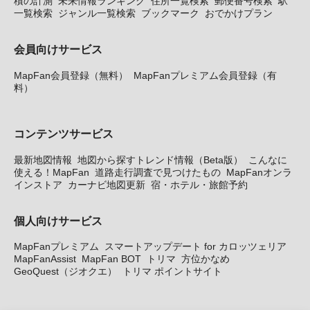
積の計測
未来情報ランキング
住所一覧検索
郵便番号検索
駅
一覧検索
ジャンル一覧検索
ブックマーク
おでかけプラン
会員向けサービス
MapFan会員登録（無料）
MapFanプレミアム会員登録（有
料）
コンテンツサービス
最新地図情報
地図から探すトレンド情報（Beta版）
こんなに
使える！MapFan
道路走行調査で見つけたもの
MapFanオンラ
インストア
カーナビ地図更新
宿・ホテル・旅館予約
個人向けサービス
MapFanプレミアム
スマートアップデート for カロッツェリア
MapFanAssist
MapFan BOT
トリマ
方位かなめ
GeoQuest（ジオクエ）
トリマ ポイントサイト