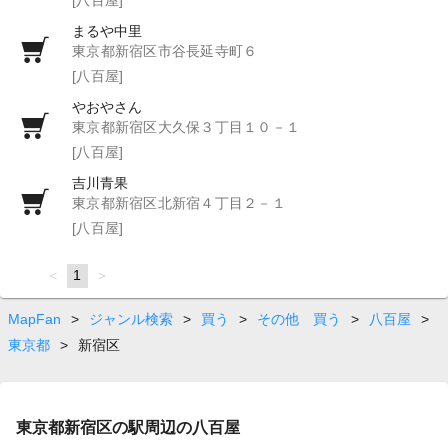
まるや中里
東京都新宿区市谷長延寺町６
[八百屋]
やおやさん
東京都新宿区大久保３丁目１０－１
[八百屋]
吉川青果
東京都新宿区北新宿４丁目２－１
[八百屋]
page
You're
1
page
on
page
MapFan
>
ジャンル検索
>
買う
>
その他 買う
>
八百屋
>
東京都
>
新宿区
東京都新宿区の駅周辺の八百屋