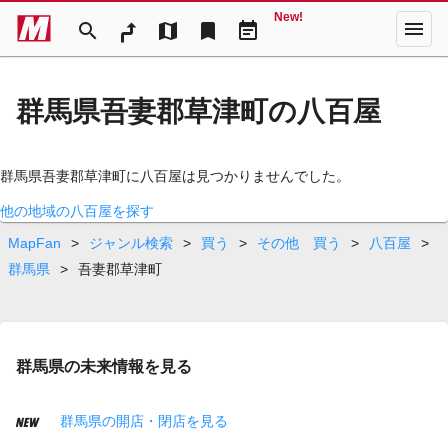
New!
menu
search
map
bookmark
event_note
群馬県吾妻郡草津町の八百屋
群馬県吾妻郡草津町に八百屋は見つかりませんでした。
他の地域の八百屋を探す
MapFan
>
ジャンル検索
>
買う
>
その他 買う
>
八百屋
>
群馬県
>
吾妻郡草津町
群馬県の未来情報を見る
群馬県の開店・閉店を見る