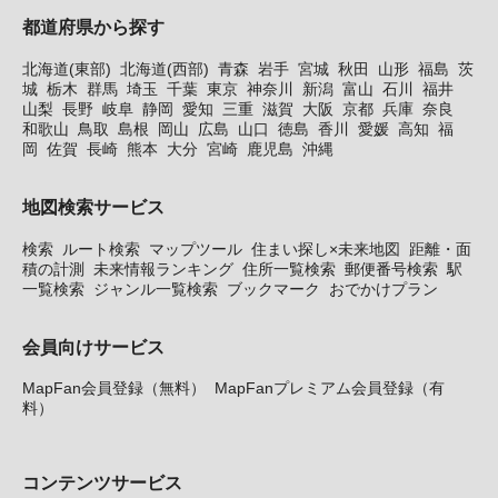
都道府県から探す
北海道(東部)
北海道(西部)
青森
岩手
宮城
秋田
山形
福島
茨
城
栃木
群馬
埼玉
千葉
東京
神奈川
新潟
富山
石川
福井
山梨
長野
岐阜
静岡
愛知
三重
滋賀
大阪
京都
兵庫
奈良
和歌山
鳥取
島根
岡山
広島
山口
徳島
香川
愛媛
高知
福
岡
佐賀
長崎
熊本
大分
宮崎
鹿児島
沖縄
地図検索サービス
検索
ルート検索
マップツール
住まい探し×未来地図
距離・面
積の計測
未来情報ランキング
住所一覧検索
郵便番号検索
駅
一覧検索
ジャンル一覧検索
ブックマーク
おでかけプラン
会員向けサービス
MapFan会員登録（無料）
MapFanプレミアム会員登録（有
料）
コンテンツサービス