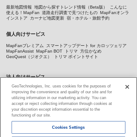
最新地図情報
地図から探すトレンド情報（Beta版）
こんなに
使える！MapFan
道路走行調査で見つけたもの
MapFanオンラ
インストア
カーナビ地図更新
宿・ホテル・旅館予約
個人向けサービス
MapFanプレミアム
スマートアップデート for カロッツェリア
MapFanAssist
MapFan BOT
トリマ
方位かなめ
GeoQuest（ジオクエ）
トリマ ポイントサイト
法人向けサービス
GeoTechnologies, Inc. uses cookies for the purposes of
法人向け地図・位置情報サービス
WEBサイト・システム向け地
improving the convenience and quality of our site and for
図API
Windows PC向け地図開発キット
MapFan DB
住所確認
utilizing information in our marketing activity. You can
サービス
MAP WORLD+
トリマ広告
Geo-Research
スグロ
accept or reject collecting information through cookies at
ジ
your discretion except information essential to the
functioning of our site.
カーナビ地図更新サービス
Cookies Settings
MapFan スマートメンバーズ
カロッツェリア地図割プラス