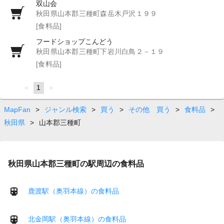
双山会
秋田県山本郡三種町森岳木戸沢１９９
[食料品]
フードショップこんどう
秋田県山本郡三種町下岩川白鳥２－１９
[食料品]
page
You're
1
page
on
page
MapFan
>
ジャンル検索
>
買う
>
その他 買う
>
食料品
>
秋田県
>
山本郡三種町
秋田県山本郡三種町の駅周辺の食料品
鹿渡駅（奥羽本線）の食料品
北金岡駅（奥羽本線）の食料品