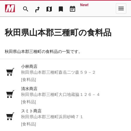
New!
menu
search
map
bookmark
event_note
秋田県山本郡三種町の食料品
秋田県山本郡三種町の食料品の一覧です。
小林商店
秋田県山本郡三種町森岳二ツ森５９－２
[食料品]
清水商店
秋田県山本郡三種町大口地蔵脇１２６－４
[食料品]
スミト商店
秋田県山本郡三種町浜田砂崎７１
[食料品]