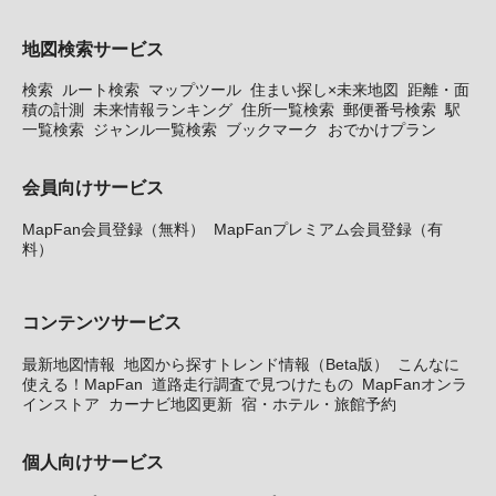
地図検索サービス
検索
ルート検索
マップツール
住まい探し×未来地図
距離・面
積の計測
未来情報ランキング
住所一覧検索
郵便番号検索
駅
一覧検索
ジャンル一覧検索
ブックマーク
おでかけプラン
会員向けサービス
MapFan会員登録（無料）
MapFanプレミアム会員登録（有
料）
コンテンツサービス
最新地図情報
地図から探すトレンド情報（Beta版）
こんなに
使える！MapFan
道路走行調査で見つけたもの
MapFanオンラ
インストア
カーナビ地図更新
宿・ホテル・旅館予約
個人向けサービス