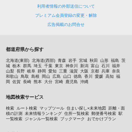
利用者情報の外部送信について
プレミアム会員登録の変更・解除
広告掲載のお問合せ
都道府県から探す
北海道(東部)
北海道(西部)
青森
岩手
宮城
秋田
山形
福島
茨
城
栃木
群馬
埼玉
千葉
東京
神奈川
新潟
富山
石川
福井
山梨
長野
岐阜
静岡
愛知
三重
滋賀
大阪
京都
兵庫
奈良
和歌山
鳥取
島根
岡山
広島
山口
徳島
香川
愛媛
高知
福
岡
佐賀
長崎
熊本
大分
宮崎
鹿児島
沖縄
地図検索サービス
検索
ルート検索
マップツール
住まい探し×未来地図
距離・面
積の計測
未来情報ランキング
住所一覧検索
郵便番号検索
駅
一覧検索
ジャンル一覧検索
ブックマーク
おでかけプラン