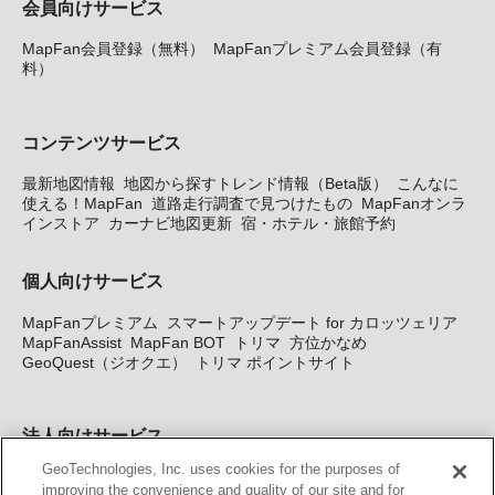
会員向けサービス
MapFan会員登録（無料）
MapFanプレミアム会員登録（有
料）
コンテンツサービス
最新地図情報
地図から探すトレンド情報（Beta版）
こんなに
使える！MapFan
道路走行調査で見つけたもの
MapFanオンラ
インストア
カーナビ地図更新
宿・ホテル・旅館予約
個人向けサービス
MapFanプレミアム
スマートアップデート for カロッツェリア
MapFanAssist
MapFan BOT
トリマ
方位かなめ
GeoQuest（ジオクエ）
トリマ ポイントサイト
法人向けサービス
GeoTechnologies, Inc. uses cookies for the purposes of
法人向け地図・位置情報サービス
WEBサイト・システム向け地
improving the convenience and quality of our site and for