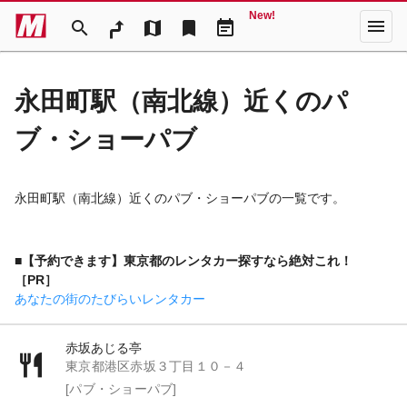
New!
menu
search
map
bookmark
event_note
永田町駅（南北線）近くのパ
ブ・ショーパブ
永田町駅（南北線）近くのパブ・ショーパブの一覧です。
■【予約できます】東京都のレンタカー探すなら絶対これ！
［PR］
あなたの街のたびらいレンタカー
赤坂あじる亭
東京都港区赤坂３丁目１０－４
[パブ・ショーパブ]