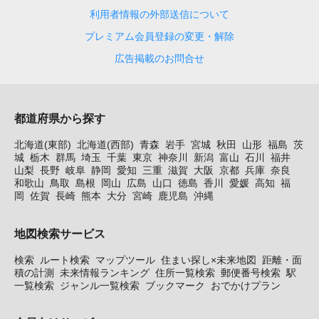
利用者情報の外部送信について
プレミアム会員登録の変更・解除
広告掲載のお問合せ
都道府県から探す
北海道(東部)
北海道(西部)
青森
岩手
宮城
秋田
山形
福島
茨
城
栃木
群馬
埼玉
千葉
東京
神奈川
新潟
富山
石川
福井
山梨
長野
岐阜
静岡
愛知
三重
滋賀
大阪
京都
兵庫
奈良
和歌山
鳥取
島根
岡山
広島
山口
徳島
香川
愛媛
高知
福
岡
佐賀
長崎
熊本
大分
宮崎
鹿児島
沖縄
地図検索サービス
検索
ルート検索
マップツール
住まい探し×未来地図
距離・面
積の計測
未来情報ランキング
住所一覧検索
郵便番号検索
駅
一覧検索
ジャンル一覧検索
ブックマーク
おでかけプラン