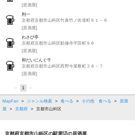
[居酒屋]
利一
京都府京都市山科区竹鼻竹ノ街道町６１－６
[居酒屋]
わさび亭
京都府京都市山科区勧修寺平田町９６
[居酒屋]
和だいにんぐ千
京都府京都市山科区西野今屋敷町３８－７
[居酒屋]
page
You're
1
page
on
page
MapFan
>
ジャンル検索
>
食べる
>
その他 食べる
>
居酒
屋
>
京都府
>
京都市山科区
京都府京都市山科区の駅周辺の居酒屋