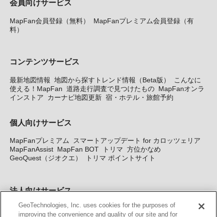
会員向けサービス
MapFan会員登録（無料）
MapFanプレミアム会員登録（有
料）
コンテンツサービス
最新地図情報
地図から探すトレンド情報（Beta版）
こんなに
使える！MapFan
道路走行調査で見つけたもの
MapFanオンラ
インストア
カーナビ地図更新
宿・ホテル・旅館予約
個人向けサービス
MapFanプレミアム
スマートアップデート for カロッツェリア
MapFanAssist
MapFan BOT
トリマ
方位かなめ
GeoQuest（ジオクエ）
トリマ ポイントサイト
法人向けサービス
GeoTechnologies, Inc. uses cookies for the purposes of
法人向け地図・位置情報サービス
WEBサイト・システム向け地
improving the convenience and quality of our site and for