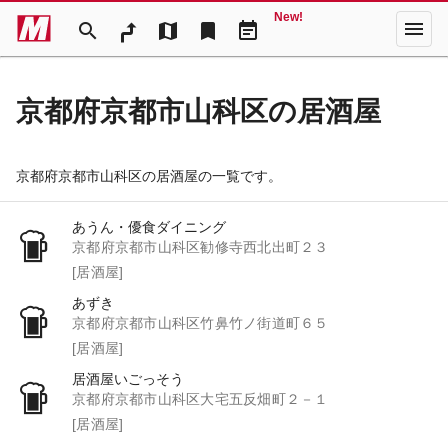
New!
menu
search
map
bookmark
event_note
京都府京都市山科区の居酒屋
京都府京都市山科区の居酒屋の一覧です。
あうん・優食ダイニング
京都府京都市山科区勧修寺西北出町２３
[居酒屋]
あずき
京都府京都市山科区竹鼻竹ノ街道町６５
[居酒屋]
居酒屋いごっそう
京都府京都市山科区大宅五反畑町２－１
[居酒屋]