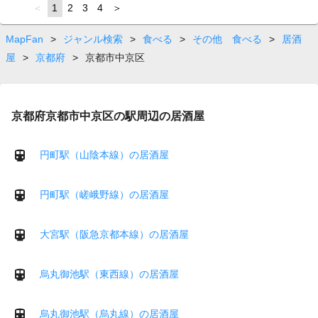
page
You're
1
page
2
page
3
page
4
page
on
page
MapFan
>
ジャンル検索
>
食べる
>
その他 食べる
>
居酒
屋
>
京都府
>
京都市中京区
京都府京都市中京区の駅周辺の居酒屋
円町駅（山陰本線）の居酒屋
円町駅（嵯峨野線）の居酒屋
大宮駅（阪急京都本線）の居酒屋
烏丸御池駅（東西線）の居酒屋
烏丸御池駅（烏丸線）の居酒屋