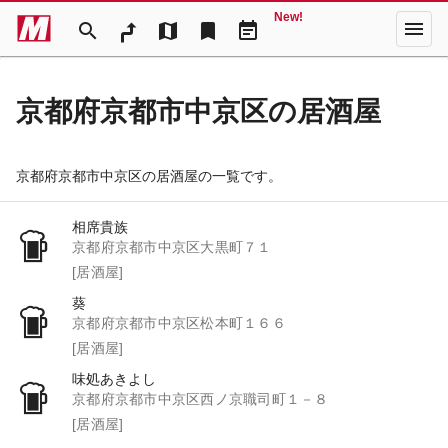
New!
menu
search
map
bookmark
event_note
京都府京都市中京区の居酒屋
京都府京都市中京区の居酒屋の一覧です。
相席貴族
京都府京都市中京区大黒町７１
[居酒屋]
葵
京都府京都市中京区松本町１６６
[居酒屋]
味処あきよし
京都府京都市中京区西ノ京職司町１－８
[居酒屋]