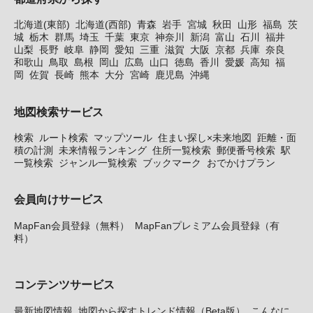
北海道(東部)
北海道(西部)
青森
岩手
宮城
秋田
山形
福島
茨
城
栃木
群馬
埼玉
千葉
東京
神奈川
新潟
富山
石川
福井
山梨
長野
岐阜
静岡
愛知
三重
滋賀
大阪
京都
兵庫
奈良
和歌山
鳥取
島根
岡山
広島
山口
徳島
香川
愛媛
高知
福
岡
佐賀
長崎
熊本
大分
宮崎
鹿児島
沖縄
地図検索サービス
検索
ルート検索
マップツール
住まい探し×未来地図
距離・面
積の計測
未来情報ランキング
住所一覧検索
郵便番号検索
駅
一覧検索
ジャンル一覧検索
ブックマーク
おでかけプラン
会員向けサービス
MapFan会員登録（無料）
MapFanプレミアム会員登録（有
料）
コンテンツサービス
最新地図情報
地図から探すトレンド情報（Beta版）
こんなに