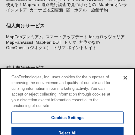
使える！MapFan
道路走行調査で見つけたもの
MapFanオンラ
インストア
カーナビ地図更新
宿・ホテル・旅館予約
個人向けサービス
MapFanプレミアム
スマートアップデート for カロッツェリア
MapFanAssist
MapFan BOT
トリマ
方位かなめ
GeoQuest（ジオクエ）
トリマ ポイントサイト
法人向けサービス
GeoTechnologies, Inc. uses cookies for the purposes of
法人向け地図・位置情報サービス
WEBサイト・システム向け地
improving the convenience and quality of our site and for
図API
Windows PC向け地図開発キット
MapFan DB
住所確認
utilizing information in our marketing activity. You can
サービス
MAP WORLD+
トリマ広告
Geo-Research
スグロ
accept or reject collecting information through cookies at
ジ
your discretion except information essential to the
functioning of our site.
カーナビ地図更新サービス
Cookies Settings
MapFan スマートメンバーズ
カロッツェリア地図割プラス
KENWOOD MapFan Club
Reject All