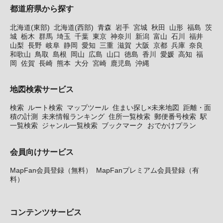
都道府県から探す
北海道(東部)
北海道(西部)
青森
岩手
宮城
秋田
山形
福島
茨
城
栃木
群馬
埼玉
千葉
東京
神奈川
新潟
富山
石川
福井
山梨
長野
岐阜
静岡
愛知
三重
滋賀
大阪
京都
兵庫
奈良
和歌山
鳥取
島根
岡山
広島
山口
徳島
香川
愛媛
高知
福
岡
佐賀
長崎
熊本
大分
宮崎
鹿児島
沖縄
地図検索サービス
検索
ルート検索
マップツール
住まい探し×未来地図
距離・面
積の計測
未来情報ランキング
住所一覧検索
郵便番号検索
駅
一覧検索
ジャンル一覧検索
ブックマーク
おでかけプラン
会員向けサービス
MapFan会員登録（無料）
MapFanプレミアム会員登録（有
料）
コンテンツサービス