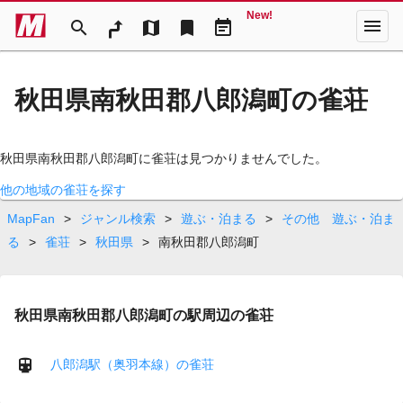
New!
menu
search
map
bookmark
event_note
秋田県南秋田郡八郎潟町の雀荘
秋田県南秋田郡八郎潟町に雀荘は見つかりませんでした。
他の地域の雀荘を探す
MapFan
>
ジャンル検索
>
遊ぶ・泊まる
>
その他 遊ぶ・泊ま
る
>
雀荘
>
秋田県
>
南秋田郡八郎潟町
秋田県南秋田郡八郎潟町の駅周辺の雀荘
八郎潟駅（奥羽本線）の雀荘