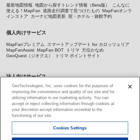
最新地図情報
地図から探すトレンド情報（Beta版）
こんなに
使える！MapFan
道路走行調査で見つけたもの
MapFanオンラ
インストア
カーナビ地図更新
宿・ホテル・旅館予約
個人向けサービス
MapFanプレミアム
スマートアップデート for カロッツェリア
MapFanAssist
MapFan BOT
トリマ
方位かなめ
GeoQuest（ジオクエ）
トリマ ポイントサイト
法人向けサービス
GeoTechnologies, Inc. uses cookies for the purposes of
法人向け地図・位置情報サービス
WEBサイト・システム向け地
improving the convenience and quality of our site and for
図API
Windows PC向け地図開発キット
MapFan DB
住所確認
utilizing information in our marketing activity. You can
サービス
MAP WORLD+
トリマ広告
Geo-Research
スグロ
accept or reject collecting information through cookies at
ジ
your discretion except information essential to the
functioning of our site.
カーナビ地図更新サービス
Cookies Settings
MapFan スマートメンバーズ
カロッツェリア地図割プラス
KENWOOD MapFan Club