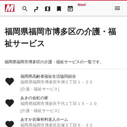
New!
menu
search
map
bookmark
event_note
福岡県福岡市博多区の介護・福
祉サービス
福岡県福岡市博多区の介護・福祉サービスの一覧です。
福岡県高齢者福祉生活協同組合
福岡県福岡市博多区中洲５丁目１－２２
[介護・福祉サービス]
あきの会虹の家
福岡県福岡市博多区千代１丁目１５－１０
[介護・福祉サービス]
あすか吉塚有料老人ホーム
福岡県福岡市博多区吉塚５丁目６－３２