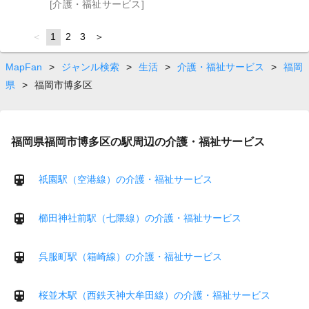
[介護・福祉サービス]
page
You're
1
page
2
page
3
page
on
page
MapFan
>
ジャンル検索
>
生活
>
介護・福祉サービス
>
福岡
県
>
福岡市博多区
福岡県福岡市博多区の駅周辺の介護・福祉サービス
祇園駅（空港線）の介護・福祉サービス
櫛田神社前駅（七隈線）の介護・福祉サービス
呉服町駅（箱崎線）の介護・福祉サービス
桜並木駅（西鉄天神大牟田線）の介護・福祉サービス