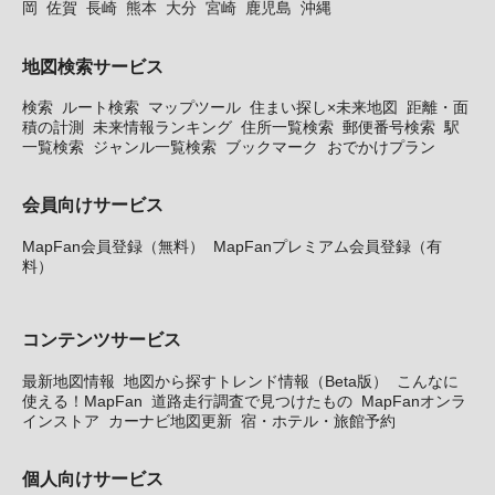
岡
佐賀
長崎
熊本
大分
宮崎
鹿児島
沖縄
地図検索サービス
検索
ルート検索
マップツール
住まい探し×未来地図
距離・面
積の計測
未来情報ランキング
住所一覧検索
郵便番号検索
駅
一覧検索
ジャンル一覧検索
ブックマーク
おでかけプラン
会員向けサービス
MapFan会員登録（無料）
MapFanプレミアム会員登録（有
料）
コンテンツサービス
最新地図情報
地図から探すトレンド情報（Beta版）
こんなに
使える！MapFan
道路走行調査で見つけたもの
MapFanオンラ
インストア
カーナビ地図更新
宿・ホテル・旅館予約
個人向けサービス