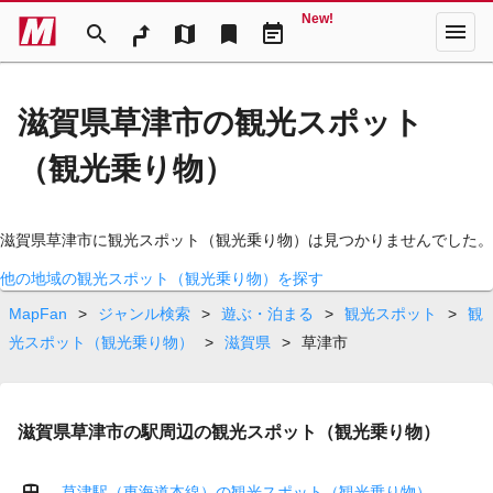
New!
menu
search
map
bookmark
event_note
滋賀県草津市の観光スポット
（観光乗り物）
滋賀県草津市に観光スポット（観光乗り物）は見つかりませんでした。
他の地域の観光スポット（観光乗り物）を探す
MapFan
>
ジャンル検索
>
遊ぶ・泊まる
>
観光スポット
>
観
光スポット（観光乗り物）
>
滋賀県
>
草津市
滋賀県草津市の駅周辺の観光スポット（観光乗り物）
草津駅（東海道本線）の観光スポット（観光乗り物）