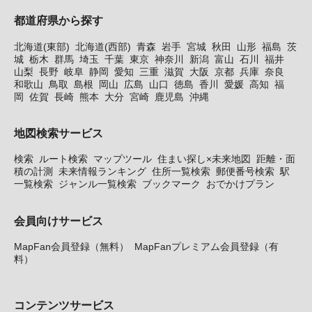
都道府県から探す
北海道(東部)
北海道(西部)
青森
岩手
宮城
秋田
山形
福島
茨
城
栃木
群馬
埼玉
千葉
東京
神奈川
新潟
富山
石川
福井
山梨
長野
岐阜
静岡
愛知
三重
滋賀
大阪
京都
兵庫
奈良
和歌山
鳥取
島根
岡山
広島
山口
徳島
香川
愛媛
高知
福
岡
佐賀
長崎
熊本
大分
宮崎
鹿児島
沖縄
地図検索サービス
検索
ルート検索
マップツール
住まい探し×未来地図
距離・面
積の計測
未来情報ランキング
住所一覧検索
郵便番号検索
駅
一覧検索
ジャンル一覧検索
ブックマーク
おでかけプラン
会員向けサービス
MapFan会員登録（無料）
MapFanプレミアム会員登録（有
料）
コンテンツサービス