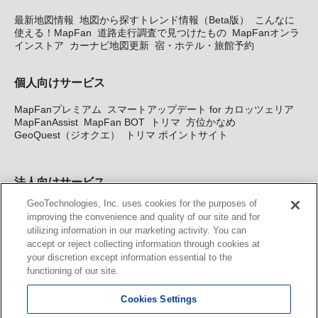
最新地図情報
地図から探すトレンド情報（Beta版）
こんなに
使える！MapFan
道路走行調査で見つけたもの
MapFanオンラ
インストア
カーナビ地図更新
宿・ホテル・旅館予約
個人向けサービス
MapFanプレミアム
スマートアップデート for カロッツェリア
MapFanAssist
MapFan BOT
トリマ
方位かなめ
GeoQuest（ジオクエ）
トリマ ポイントサイト
法人向けサービス
GeoTechnologies, Inc. uses cookies for the purposes of
法人向け地図・位置情報サービス
WEBサイト・システム向け地
improving the convenience and quality of our site and for
図API
Windows PC向け地図開発キット
MapFan DB
住所確認
utilizing information in our marketing activity. You can
サービス
MAP WORLD+
トリマ広告
Geo-Research
スグロ
accept or reject collecting information through cookies at
ジ
your discretion except information essential to the
functioning of our site.
カーナビ地図更新サービス
Cookies Settings
MapFan スマートメンバーズ
カロッツェリア地図割プラス