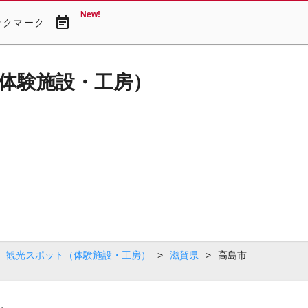
New!
event_note
ックマーク
体験施設・工房）
観光スポット（体験施設・工房）
>
滋賀県
>
高島市