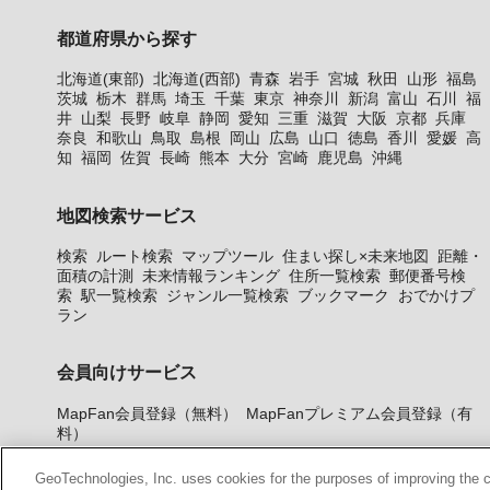
都道府県から探す
北海道(東部)
北海道(西部)
青森
岩手
宮城
秋田
山形
福島
茨城
栃木
群馬
埼玉
千葉
東京
神奈川
新潟
富山
石川
福
井
山梨
長野
岐阜
静岡
愛知
三重
滋賀
大阪
京都
兵庫
奈良
和歌山
鳥取
島根
岡山
広島
山口
徳島
香川
愛媛
高
知
福岡
佐賀
長崎
熊本
大分
宮崎
鹿児島
沖縄
地図検索サービス
検索
ルート検索
マップツール
住まい探し×未来地図
距離・
面積の計測
未来情報ランキング
住所一覧検索
郵便番号検
索
駅一覧検索
ジャンル一覧検索
ブックマーク
おでかけプ
ラン
会員向けサービス
MapFan会員登録（無料）
MapFanプレミアム会員登録（有
料）
GeoTechnologies, Inc. uses cookies for the purposes of improving the con