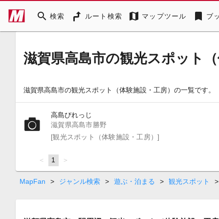
search
map
bookmark
検索
ルート検索
マップツール
ブ
滋賀県高島市の観光スポット（
滋賀県高島市の観光スポット（体験施設・工房）の一覧です。
高島びれっじ
滋賀県高島市勝野
[観光スポット（体験施設・工房）]
page
You're
1
page
on
page
MapFan
>
ジャンル検索
>
遊ぶ・泊まる
>
観光スポット
>