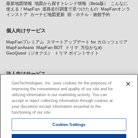
最新地図情報
地図から探すトレンド情報（Beta版）
こんなに
使える！MapFan
道路走行調査で見つけたもの
MapFanオンラ
インストア
カーナビ地図更新
宿・ホテル・旅館予約
個人向けサービス
MapFanプレミアム
スマートアップデート for カロッツェリア
MapFanAssist
MapFan BOT
トリマ
方位かなめ
GeoQuest（ジオクエ）
トリマ ポイントサイト
法人向けサービス
GeoTechnologies, Inc. uses cookies for the purposes of
法人向け地図・位置情報サービス
WEBサイト・システム向け地
improving the convenience and quality of our site and for
図API
Windows PC向け地図開発キット
MapFan DB
住所確認
utilizing information in our marketing activity. You can
サービス
MAP WORLD+
トリマ広告
Geo-Research
スグロ
accept or reject collecting information through cookies at
ジ
your discretion except information essential to the
functioning of our site.
カーナビ地図更新サービス
Cookies Settings
MapFan スマートメンバーズ
カロッツェリア地図割プラス
KENWOOD MapFan Club