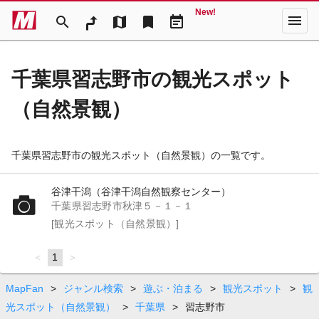
New!
menu
search
map
bookmark
event_note
千葉県習志野市の観光スポット
（自然景観）
千葉県習志野市の観光スポット（自然景観）の一覧です。
谷津干潟（谷津干潟自然観察センター）
千葉県習志野市秋津５－１－１
[観光スポット（自然景観）]
page
You're
1
page
on
page
MapFan
>
ジャンル検索
>
遊ぶ・泊まる
>
観光スポット
>
観
光スポット（自然景観）
>
千葉県
>
習志野市