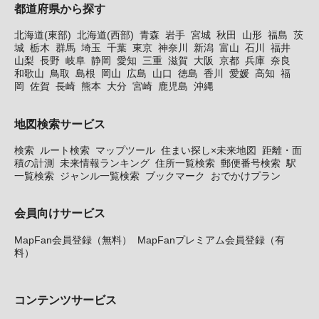
都道府県から探す
北海道(東部)
北海道(西部)
青森
岩手
宮城
秋田
山形
福島
茨
城
栃木
群馬
埼玉
千葉
東京
神奈川
新潟
富山
石川
福井
山梨
長野
岐阜
静岡
愛知
三重
滋賀
大阪
京都
兵庫
奈良
和歌山
鳥取
島根
岡山
広島
山口
徳島
香川
愛媛
高知
福
岡
佐賀
長崎
熊本
大分
宮崎
鹿児島
沖縄
地図検索サービス
検索
ルート検索
マップツール
住まい探し×未来地図
距離・面
積の計測
未来情報ランキング
住所一覧検索
郵便番号検索
駅
一覧検索
ジャンル一覧検索
ブックマーク
おでかけプラン
会員向けサービス
MapFan会員登録（無料）
MapFanプレミアム会員登録（有
料）
コンテンツサービス